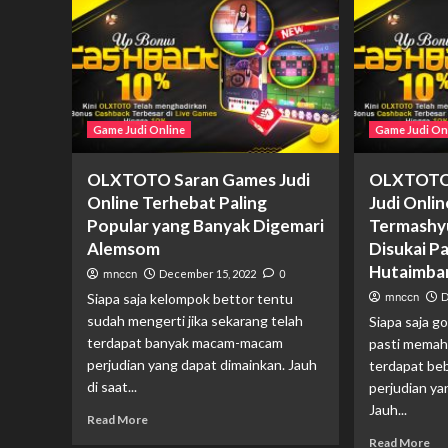
Game Judi Online
Game Judi On
OLXTOTO Saran Games Judi
OLXTOTO 
Online Terhebat Paling
Judi Onli
Popular yang Banyak Digemari
Termashy
Alemsom
Disukai P
Hutaimba
mnccn
December 15, 2022
0
Siapa saja kelompok bettor tentu
mnccn
D
sudah mengerti jika sekarang telah
Siapa saja g
terdapat banyak macam-macam
pasti memaha
perjudian yang dapat dimainkan. Jauh
terdapat be
di saat...
perjudian ya
Jauh...
Read More
Read More