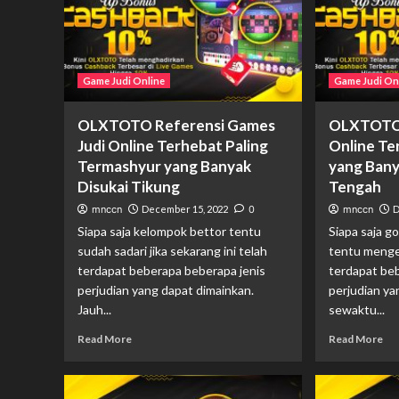
Game Judi Online
Game Judi On
OLXTOTO Referensi Games
OLXTOTO 
Judi Online Terhebat Paling
Online Te
Termashyur yang Banyak
yang Ban
Disukai Tikung
Tengah
mnccn
December 15, 2022
0
mnccn
D
Siapa saja kelompok bettor tentu
Siapa saja g
sudah sadari jika sekarang ini telah
tentu menger
terdapat beberapa beberapa jenis
terdapat b
perjudian yang dapat dimainkan.
perjudian ya
Jauh...
sewaktu...
Read More
Read More