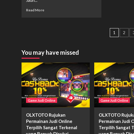
Jauh...
Read More
Posts
1
2
pagin
You may have missed
Game Judi Online
Game Judi Online
OLXTOTO Rujukan
OLXTOTO Rujuk
Permainan Judi Online
Permainan Judi 
Terpilih Sangat Terkenal
Terpilih Sangat
yang Banyak Disukai
yang Banyak Dise