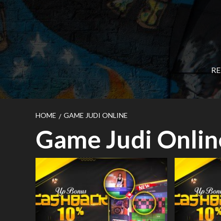
Skip
to
content
RE
HOME
GAME JUDI ONLINE
Game Judi Onlin