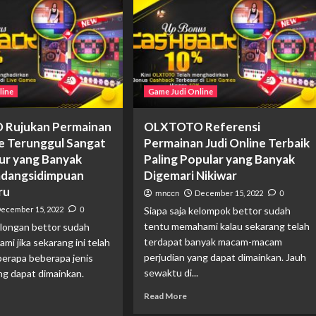
line
Game Judi Online
Rujukan Permainan
OLXTOTO Referensi
ne Terunggul Sangat
Permainan Judi Online Terbaik
ur yang Banyak
Paling Popular yang Banyak
adangsidimpuan
Digemari Nikiwar
ru
mnccn
December 15, 2022
0
ecember 15, 2022
0
Siapa saja kelompok bettor sudah
tentu memahami kalau sekarang telah
olongan bettor sudah
terdapat banyak macam-macam
mi jika sekarang ini telah
perjudian yang dapat dimainkan. Jauh
berapa beberapa jenis
sewaktu di...
ng dapat dimainkan.
Read More