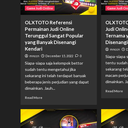
Game Judi Online
Game Judi On
OLXTOTO Referensi
OLXTOTO 
Permainan Judi Online
Judi Onlin
Terunggul Sangat Popular
Ternama 
yang Banyak Disenangi
Disenangi
Kendari
mnccn
D
mnccn
December 15, 2022
0
Siapa-siapa 
tentu sudah
Siapa-siapa saja kelompok bettor
sekarang te
sudah tentu mengetahui jika
macam perju
sekarang ini telah terdapat banyak
dimainkan. Ja
beberapa jenis perjudian yang dapat
dimainkan. Jauh...
Read More
Read More