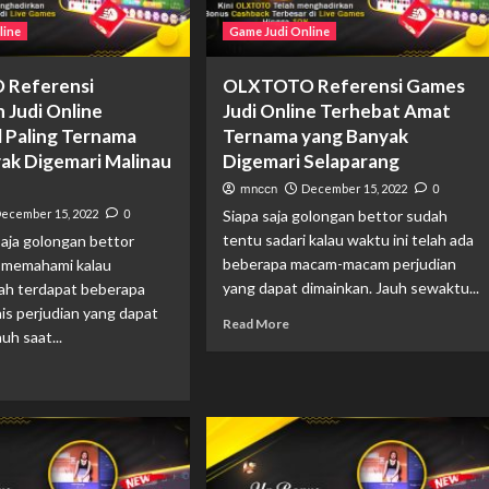
line
Game Judi Online
Referensi
OLXTOTO Referensi Games
 Judi Online
Judi Online Terhebat Amat
 Paling Ternama
Ternama yang Banyak
ak Digemari Malinau
Digemari Selaparang
mnccn
December 15, 2022
0
ecember 15, 2022
0
Siapa saja golongan bettor sudah
tentu sadari kalau waktu ini telah ada
saja golongan bettor
beberapa macam-macam perjudian
 memahami kalau
yang dapat dimainkan. Jauh sewaktu...
lah terdapat beberapa
is perjudian yang dapat
Read More
uh saat...