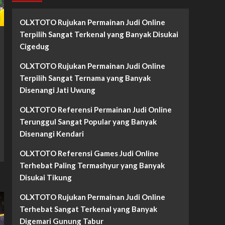
OLXTOTO Rujukan Permainan Judi Online
Terpilih Sangat Terkenal yang Banyak Disukai
Cigedug
OLXTOTO Rujukan Permainan Judi Online
Terpilih Sangat Ternama yang Banyak
Disenangi Jati Uwung
OLXTOTO Referensi Permainan Judi Online
Terunggul Sangat Popular yang Banyak
Disenangi Kendari
OLXTOTO Referensi Games Judi Online
Terhebat Paling Termashyur yang Banyak
Disukai Tikung
OLXTOTO Rujukan Permainan Judi Online
Terhebat Sangat Terkenal yang Banyak
Digemari Gunung Tabur