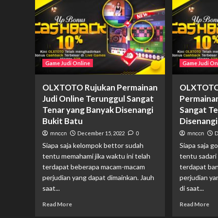
Game Judi Online
Game Judi On
OLXTOTO Rujukan Permainan
OLXTOTO 
Judi Online Terunggul Sangat
Permainan
Tenar yang Banyak Disenangi
Sangat Te
Bukit Batu
Disenangi
mnccn
December 15, 2022
0
mnccn
D
Siapa saja kelompok bettor sudah
Siapa saja g
tentu memahami jika waktu ini telah
tentu sadari
terdapat beberapa macam-macam
terdapat b
perjudian yang dapat dimainkan. Jauh
perjudian ya
saat...
di saat...
Read More
Read More