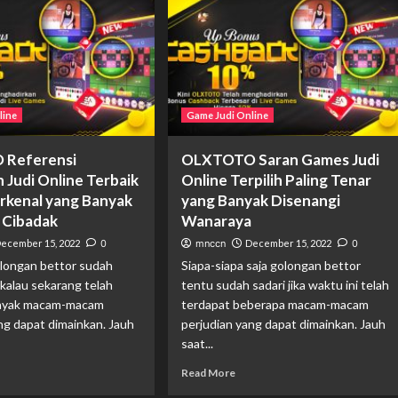
line
Game Judi Online
Referensi
OLXTOTO Saran Games Judi
 Judi Online Terbaik
Online Terpilih Paling Tenar
rkenal yang Banyak
yang Banyak Disenangi
 Cibadak
Wanaraya
ecember 15, 2022
0
mnccn
December 15, 2022
0
olongan bettor sudah
Siapa-siapa saja golongan bettor
 kalau sekarang telah
tentu sudah sadari jika waktu ini telah
anyak macam-macam
terdapat beberapa macam-macam
ng dapat dimainkan. Jauh
perjudian yang dapat dimainkan. Jauh
saat...
Read More