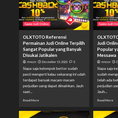
Game Judi Online
Game Judi On
OLXTOTO Referensi
OLXTOTO 
Permainan Judi Online Terpilih
Judi Onli
Sangat Popular yang Banyak
Popular y
Disukai Jatikalen
Messawa
mnccn
December 15, 2022
0
mnccn
D
Siapa saja kelompok bettor sudah
Siapa saja k
pasti mengerti kalau sekarang ini udah
sudah menger
terdapat banyak macam-macam
telah ada be
perjudian yang dapat dimainkan. Jauh
perjudian ya
saat...
Jauh...
Read More
Read More