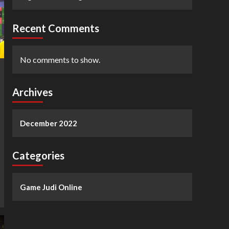
Recent Comments
No comments to show.
Archives
December 2022
Categories
Game Judi Online