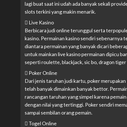
lagi buat saat ini udah ada banyak sekali pro
slots terkini yang makin menarik.
 Live Kasino
Berbicara judi online terunggul serta terpopule
kasino. Permainan kasino sendiri sebenarnya te
diantara permainan yang banyak dicari beberap
untuk mainkan live kasino permainan dipicu ba
seperti roulette, blackjack, sic bo, dragon tiger
 Poker Online
Dari jenis taruhan judi kartu, poker merupakan
telah banyak dimainkan banyak bettor. Permai
rancangan taruhan yang simpel karena pemain
dengan nilai yang tertinggi. Poker sendiri mem
sampai sembilan orang pemain.
 Togel Online