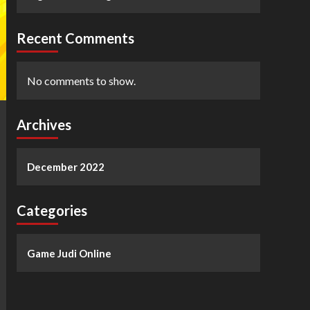
Recent Comments
No comments to show.
Archives
December 2022
Categories
Game Judi Online