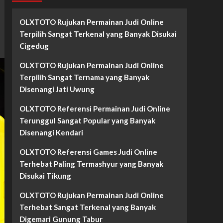
OLXTOTO Rujukan Permainan Judi Online
Terpilih Sangat Terkenal yang Banyak Disukai
Cigedug
OLXTOTO Rujukan Permainan Judi Online
Terpilih Sangat Ternama yang Banyak
Disenangi Jati Uwung
OLXTOTO Referensi Permainan Judi Online
Terunggul Sangat Popular yang Banyak
Disenangi Kendari
OLXTOTO Referensi Games Judi Online
Terhebat Paling Termashyur yang Banyak
Disukai Tikung
OLXTOTO Rujukan Permainan Judi Online
Terhebat Sangat Terkenal yang Banyak
Digemari Gunung Tabur