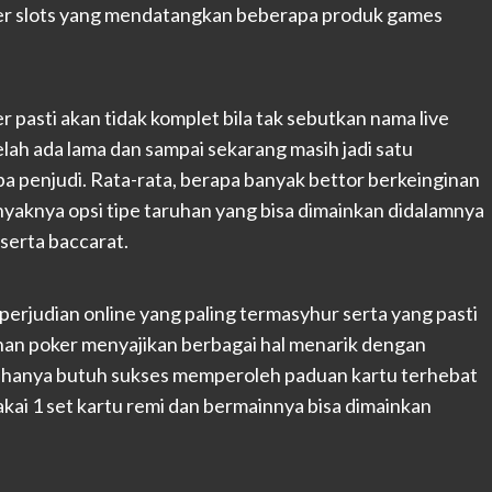
vider slots yang mendatangkan beberapa produk games
r pasti akan tidak komplet bila tak sebutkan nama live
lah ada lama dan sampai sekarang masih jadi satu
a penjudi. Rata-rata, berapa banyak bettor berkeinginan
nyaknya opsi tipe taruhan yang bisa dimainkan didalamnya
 serta baccarat.
 perjudian online yang paling termasyhur serta yang pasti
nan poker menyajikan berbagai hal menarik dengan
 hanya butuh sukses memperoleh paduan kartu terhebat
akai 1 set kartu remi dan bermainnya bisa dimainkan