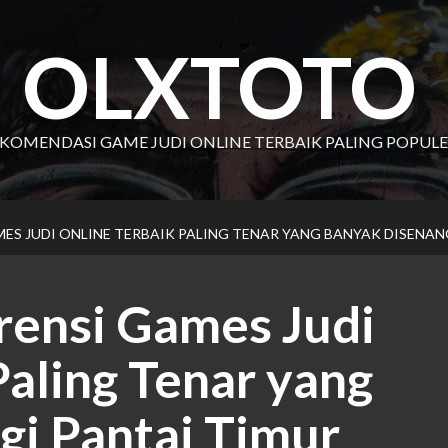
OLXTOTO
KOMENDASI GAME JUDI ONLINE TERBAIK PALING POPUL
ES JUDI ONLINE TERBAIK PALING TENAR YANG BANYAK DISENAN
ensi Games Judi
Paling Tenar yang
gi Pantai Timur