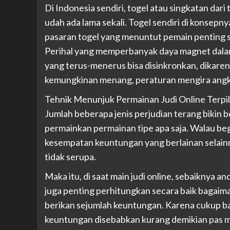
Di Indonesia sendiri, togel atau singkatan dari 
udah ada lama sekali. Togel sendiri di konsepny
pasaran togel yang menuntut pemain penting 
Perihal yang memperbanyak daya magnet dalam 
yang terus-menerus bisa disinkronkan, dikarena
kemungkinan menang, peraturan mengira angka
Tehnik Menunjuk Permainan Judi Online Terpi
Jumlah beberapa jenis perjudian terang bikin b
permainkan permainan tipe apa saja. Walau begit
kesempatan keuntungan yang berlainan selai
tidak serupa.
Maka itu, di saat main judi online, sebaiknya
juga penting perhitungkan secara baik bagaim
berikan sejumlah keuntungan. Karena cukup b
keuntungan disebabkan kurang demikian pas m