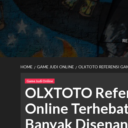
Skip
to
content
RE
HOME
GAME JUDI ONLINE
OLXTOTO REFERENSI GAM
Game Judi Online
OLXTOTO Refer
Online Terhebat
Banyak Disenang