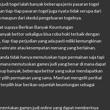
udi togel ialah banyak beberapa jenis pasaran togel
 tiap-tiap pasaran togel juga nyata tidak serupa dari
maupun dari skedul pengeluaran togelnya.
at supaya Berikan Banyak Keuntungan
nyak bettor sekaligus bisa coba hoki terbaik dengan
tiap-tiap perjudian yang ada pasti miliki kemungkinan
a winrate atau kesempatan menang yang berlainan.
ya anda tidak hanya memutuskan type permainan saja tapi
imana memutuskan games judi yang benar di mana dapat
up banyak, beberapa bettor yang sukar mendapatkan
pilih permainan yang sama. Manfaat mengelit perihal
ne terpilih biar berikan sejumlah keuntungan sebagai
menentukan games judi online yang dapat memberinya