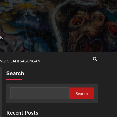
ER
NGI SILAHI SABUNGAN
Search
Search
Recent Posts