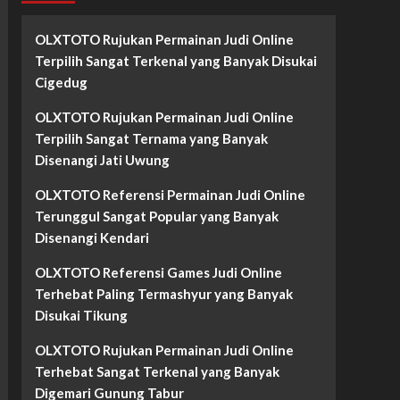
OLXTOTO Rujukan Permainan Judi Online
Terpilih Sangat Terkenal yang Banyak Disukai
Cigedug
OLXTOTO Rujukan Permainan Judi Online
Terpilih Sangat Ternama yang Banyak
Disenangi Jati Uwung
OLXTOTO Referensi Permainan Judi Online
Terunggul Sangat Popular yang Banyak
Disenangi Kendari
OLXTOTO Referensi Games Judi Online
Terhebat Paling Termashyur yang Banyak
Disukai Tikung
OLXTOTO Rujukan Permainan Judi Online
Terhebat Sangat Terkenal yang Banyak
Digemari Gunung Tabur