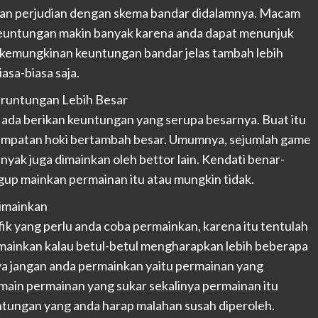
kan perjudian dengan skema bandar didalamnya. Macam
keuntungan makin banyak karena anda dapat menunjuk
, kemungkinan keuntungan bandar jelas tambah lebih
asa-biasa saja.
runtungan Lebih Besar
 ada berikan keuntungan yang serupa besarnya. Buat itu
sempatan hoki bertambah besar. Umumnya, sejumlah game
anyak juga dimainkan oleh bettor lain. Kendati benar-
up mainkan permainan itu atau mungkin tidak.
imainkan
fik yang perlu anda coba permainkan, karena itu tentulah
mainkan kalau betul-betul mengharapkan lebih beberapa
a jangan anda permainkan yaitu permainan yang
main permainan yang sukar sekalinya permainan itu
untungan yang anda harap malahan susah diperoleh.