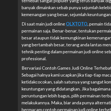
terhebat sangat populer yang terus banyak di
banyak dimainkan sebab punya sejumlah kele
kemenangan yang besar, sejumlah keuntungan
Di saat main judi online
OLXTOTO
, pemain tid
permainan saja. Benar-benar, tentukan permai
besar ataupun tidak kemungkinan kemenangan
yang bertambah besar, terang anda lantas men
tehnik penting dalam permainan judi online se
professional.
Bervariasi Contoh Games Judi Online Terheb
Sebagai halnya kami ucapkan jika tiap-tiap mac
ketidakcocokan, salah satunya yang sangat ko
keuntungan yang didatangkan. Jika bagaiman
peruntungan lebih bagus, pilih permainan terba
melakukannya. Maka, biar anda punya alternatif
bermacam contoh permainan judi online terheb