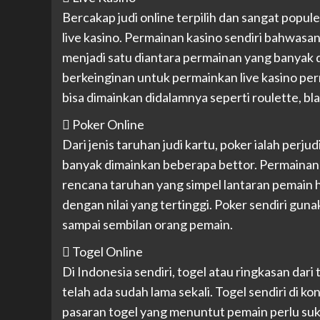
Bercakap judi online terpilih dan sangat popul
live kasino. Permainan kasino sendiri bahwasan
menjadi satu diantara permainan yang banyak d
berkeinginan untuk permainkan live kasino p
bisa dimainkan didalamnya seperti roulette, bla
 Poker Online
Dari jenis taruhan judi kartu, poker ialah perju
banyak dimainkan beberapa bettor. Permainan
rencana taruhan yang simpel lantaran pemain
dengan nilai yang tertinggi. Poker sendiri gun
sampai sembilan orang pemain.
 Togel Online
Di Indonesia sendiri, togel atau ringkasan dari
telah ada sudah lama sekali. Togel sendiri di k
pasaran togel yang menuntut pemain perlu suk