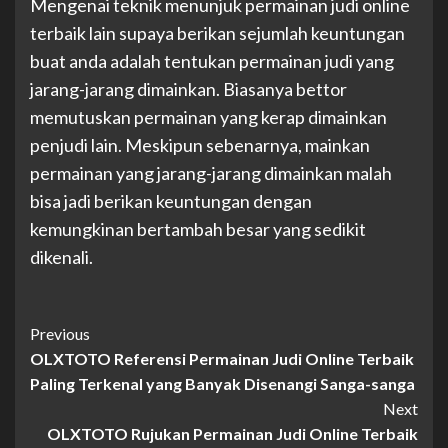
Mengenai teknik menunjuk permainan judi online
terbaik lain supaya berikan sejumlah keuntungan
buat anda adalah tentukan permainan judi yang
jarang-jarang dimainkan. Biasanya bettor
memutuskan permainan yang kerap dimainkan
penjudi lain. Meskipun sebenarnya, mainkan
permainan yang jarang-jarang dimainkan malah
bisa jadi berikan keuntungan dengan
kemungkinan bertambah besar yang sedikit
dikenali.
Post
Previous
OLXTOTO Referensi Permainan Judi Online Terbaik
Navigation
Paling Terkenal yang Banyak Disenangi Sanga-sanga
Next
OLXTOTO Rujukan Permainan Judi Online Terbaik