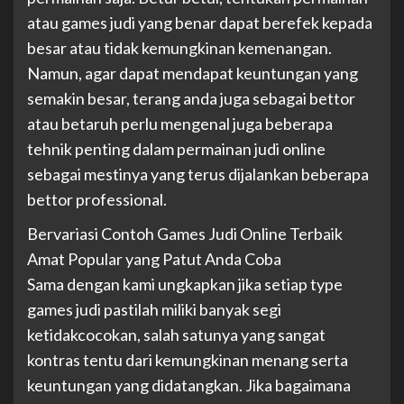
atau games judi yang benar dapat berefek kepada
besar atau tidak kemungkinan kemenangan.
Namun, agar dapat mendapat keuntungan yang
semakin besar, terang anda juga sebagai bettor
atau betaruh perlu mengenal juga beberapa
tehnik penting dalam permainan judi online
sebagai mestinya yang terus dijalankan beberapa
bettor professional.
Bervariasi Contoh Games Judi Online Terbaik
Amat Popular yang Patut Anda Coba
Sama dengan kami ungkapkan jika setiap type
games judi pastilah miliki banyak segi
ketidakcocokan, salah satunya yang sangat
kontras tentu dari kemungkinan menang serta
keuntungan yang didatangkan. Jika bagaimana