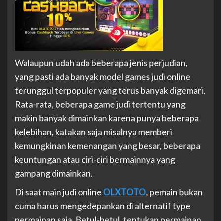
Walaupun udah ada beberapa jenis perjudian,
yang pasti ada banyak model games judi online
terunggul terpopuler yang terus banyak digemari.
Rata-rata, beberapa game judi tertentu yang
makin banyak dimainkan karena punya beberapa
kelebihan, katakan saja misalnya memberi
kemungkinan kemenangan yang besar, beberapa
keuntungan atau ciri-ciri bermainnya yang
gampang dimainkan.
Di saat main judi online
OLXTOTO
, pemain bukan
cuma harus mengedepankan di alternatif type
permainan saja. Betul-betul, tentukan permainan