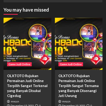
You may have missed
Game Judi Online
Game Judi Online
OLXTOTO Rujukan
OLXTOTO Rujukan
Permainan Judi Online
Permainan Judi Online
Terpilih Sangat Terkenal
Terpilih Sangat Ternama
yang Banyak Disukai
yang Banyak Disenangi
Cigedug
Jati Uwung
mnccn
mnccn
December 15, 2022
0
December 15, 2022
0