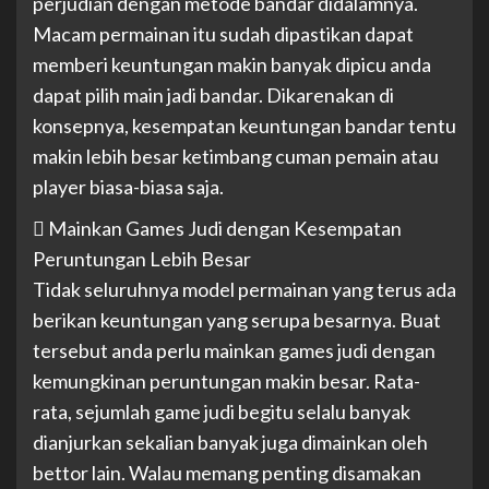
perjudian dengan metode bandar didalamnya.
Macam permainan itu sudah dipastikan dapat
memberi keuntungan makin banyak dipicu anda
dapat pilih main jadi bandar. Dikarenakan di
konsepnya, kesempatan keuntungan bandar tentu
makin lebih besar ketimbang cuman pemain atau
player biasa-biasa saja.
 Mainkan Games Judi dengan Kesempatan
Peruntungan Lebih Besar
Tidak seluruhnya model permainan yang terus ada
berikan keuntungan yang serupa besarnya. Buat
tersebut anda perlu mainkan games judi dengan
kemungkinan peruntungan makin besar. Rata-
rata, sejumlah game judi begitu selalu banyak
dianjurkan sekalian banyak juga dimainkan oleh
bettor lain. Walau memang penting disamakan