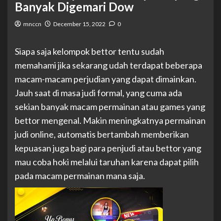
Banyak Digemari Dow
mnccn
December 15, 2022
0
Siapa saja kelompok bettor tentu sudah
memahami jika sekarang udah terdapat beberapa
macam-macam perjudian yang dapat dimainkan.
Jauh saat di masa judi formal, yang cuma ada
sekian banyak macam permainan atau games yang
bettor mengenal. Makin meningkatnya permainan
judi online, automatis bertambah memberikan
kepuasan juga bagi para penjudi atau bettor yang
mau coba hoki melalui taruhan karena dapat pilih
pada macam permainan mana saja.