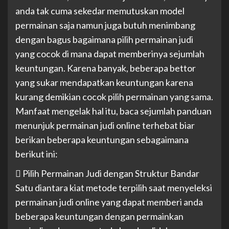
anda tak cuma sekedar memutuskan model
permainan saja namun juga butuh menimbang
dengan bagus bagaimana pilih permainan judi
yang cocok di mana dapat memberinya sejumlah
keuntungan. Karena banyak, beberapa bettor
yang sukar mendapatkan keuntungan karena
kurang demikian cocok pilih permainan yang sama.
Manfaat mengelak hal itu, baca sejumlah panduan
menunjuk permainan judi online terhebat biar
berikan beberapa keuntungan sebagaimana
berikut ini:
 Pilih Permainan Judi dengan Struktur Bandar
Satu diantara kiat metode terpilih saat menyeleksi
permainan judi online yang dapat memberi anda
beberapa keuntungan dengan permainkan