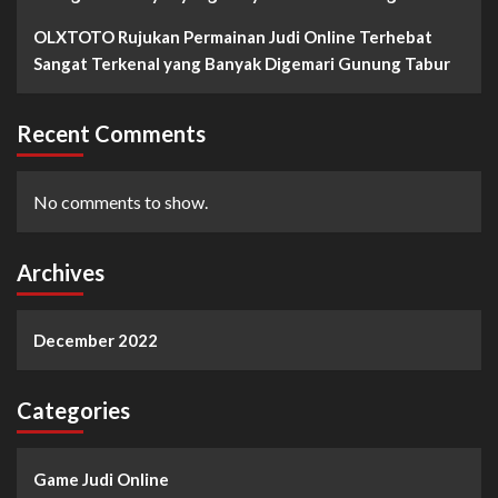
OLXTOTO Rujukan Permainan Judi Online Terhebat
Sangat Terkenal yang Banyak Digemari Gunung Tabur
Recent Comments
No comments to show.
Archives
December 2022
Categories
Game Judi Online