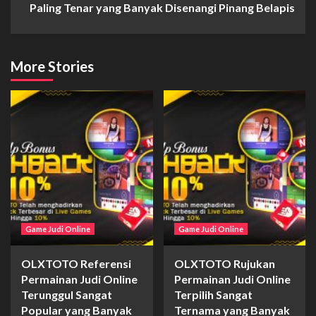
Paling Tenar yang Banyak Disenangi Pinang Belapis
More Stories
Game Judi Online
Game Judi Online
OLXTOTO Referensi
OLXTOTO Rujukan
Permainan Judi Online
Permainan Judi Online
Terunggul Sangat
Terpilih Sangat
Popular yang Banyak
Ternama yang Banyak