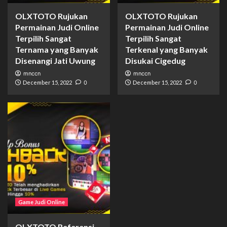
OLXTOTO Rujukan
OLXTOTO Rujukan
Permainan Judi Online
Permainan Judi Online
Terpilih Sangat
Terpilih Sangat
Ternama yang Banyak
Terkenal yang Banyak
Disenangi Jati Uwung
Disukai Cigedug
mnccn
mnccn
December 15, 2022
0
December 15, 2022
0
Game Judi Online
OLXTOTO Referensi