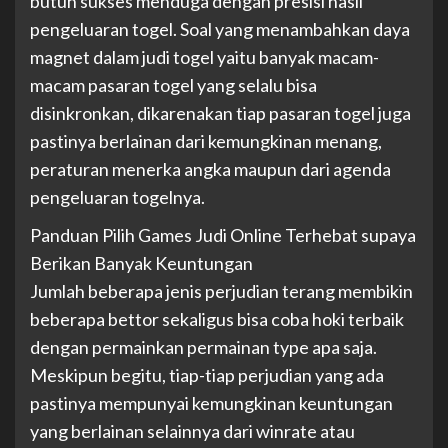
butuh sukses menduga dengan presisi hasil
pengeluaran togel. Soal yang menambahkan daya
magnet dalam judi togel yaitu banyak macam-
macam pasaran togel yang selalu bisa
disinkronkan, dikarenakan tiap pasaran togel juga
pastinya berlainan dari kemungkinan menang,
peraturan menerka angka maupun dari agenda
pengeluaran togelnya.
Panduan Pilih Games Judi Online Terhebat supaya
Berikan Banyak Keuntungan
Jumlah beberapa jenis perjudian terang membikin
beberapa bettor sekaligus bisa coba hoki terbaik
dengan permainkan permainan type apa saja.
Meskipun begitu, tiap-tiap perjudian yang ada
pastinya mempunyai kemungkinan keuntungan
yang berlainan selainnya dari winrate atau