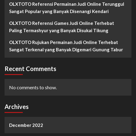
OLXTOTO Referensi Permainan Judi Online Terunggul
Sangat Popular yang Banyak Disenangi Kendari
OLXTOTO Referensi Games Judi Online Terhebat
Paling Termashyur yang Banyak Disukai Tikung
OLXTOTO Rujukan Permainan Judi Online Terhebat
Sangat Terkenal yang Banyak Digemari Gunung Tabur
Recent Comments
No comments to show.
Archives
December 2022