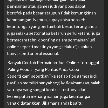
permainan atau games judi yang pas dapat
berefek pada besar ataupun tidak kemungkinan
kemenangan. Namun, supaya bisa peroleh
keuntungan yang bertambah besar, terang anda
juga selaku bettor atau betaruh perlu ketahui juga
bermacam tehnik penting dalam permainan judi
online seperti mestinya yang selalu dijalankan
banyak bettor professional.
Banyak Contoh Permainan Judi Online Terunggul
Paling Popular yang Pantas Anda Coba
Seperti kami sebutkan jika setiap tipe games judi
pastilah memiliki banyak segi ketidaksamaan, salah
satunya yang sangat kontras tentunya dari
kesempatan menang namun juga keuntungan
yang didatangkan. Jikamana anda begitu