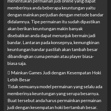
menentukan permainan judi online yang dapat
memberinya anda beberapa keuntungan yaitu
dengan mainkan perjudian dengan metode bandar
didalamnya. Tipe permainan itu sudah dipastikan
akan berikan keuntungan makin banyak
disebabkan anda dapat menunjuk bermain jadi
bandar. Lantaran pada konsepnya, kemungkinan
keuntungan bandar pastilah akan tambah besar
dibandingkan cuma pemain atau player biasa-
biasa saja.
 Mainkan Games Judi dengan Kesempatan Hoki
Lebih Besar
Tidak semuanya model permainan yang selalu ada
memberinya keuntungan yang serupa besarnya.
Buat tersebut anda harus permainkan permainan
judi dengan kesempatan hoki bertambah besar.