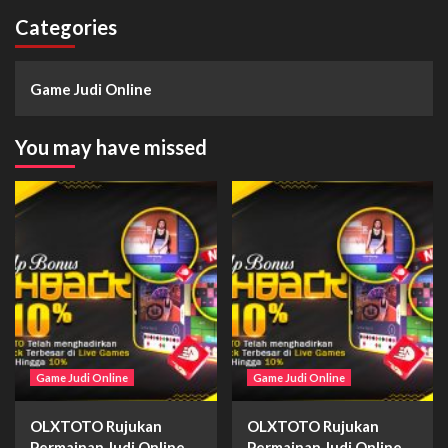
Categories
Game Judi Online
You may have missed
Game Judi Online
Game Judi Online
OLXTOTO Rujukan
OLXTOTO Rujukan
Permainan Judi Online
Permainan Judi Online