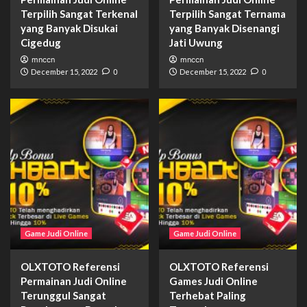
Terpilih Sangat Terkenal
Terpilih Sangat Ternama
yang Banyak Disukai
yang Banyak Disenangi
Cigedug
Jati Uwung
mnccn
mnccn
December 15, 2022
0
December 15, 2022
0
Game Judi Online
Game Judi Online
OLXTOTO Referensi
OLXTOTO Referensi
Permainan Judi Online
Games Judi Online
Terunggul Sangat
Terhebat Paling