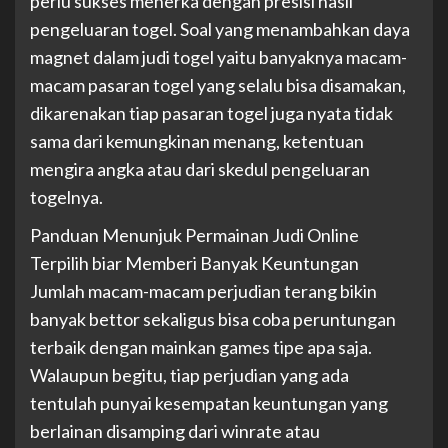
perlu sukses menerka dengan presisi hasil
pengeluaran togel. Soal yang menambahkan daya
magnet dalam judi togel yaitu banyaknya macam-
macam pasaran togel yang selalu bisa disamakan,
dikarenakan tiap pasaran togel juga nyata tidak
sama dari kemungkinan menang, ketentuan
mengira angka atau dari skedul pengeluaran
togelnya.
Panduan Menunjuk Permainan Judi Online
Terpilih biar Memberi Banyak Keuntungan
Jumlah macam-macam perjudian terang bikin
banyak bettor sekaligus bisa coba peruntungan
terbaik dengan mainkan games tipe apa saja.
Walaupun begitu, tiap perjudian yang ada
tentulah punyai kesempatan keuntungan yang
berlainan disamping dari winrate atau