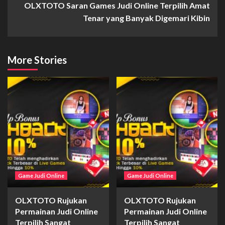
OLXTOTO Saran Games Judi Online Terpilih Amat
Tenar yang Banyak Digemari Kibin
More Stories
Game Judi Online
Game Judi Online
OLXTOTO Rujukan
OLXTOTO Rujukan
Permainan Judi Online
Permainan Judi Online
Terpilih Sangat
Terpilih Sangat