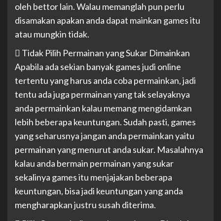
oleh bettor lain. Walau memanglah pun perlu
disamakan apakan anda dapat mainkan games itu
atau mungkin tidak.
 Tidak Pilih Permainan yang Sukar Dimainkan
Apabila ada sekian banyak games judi online
tertentu yang harus anda coba permainkan, jadi
tentu ada juga permainan yang tak selayaknya
anda permainkan kalau memang mengidamkan
lebih beberapa keuntungan. Sudah pasti, games
yang seharusnya jangan anda permainkan yaitu
permainan yang menurut anda sukar. Masalahnya
kalau anda bermain permainan yang sukar
sekalinya games itu menjajakan beberapa
keuntungan, bisa jadi keuntungan yang anda
mengharapkan justru susah diterima.