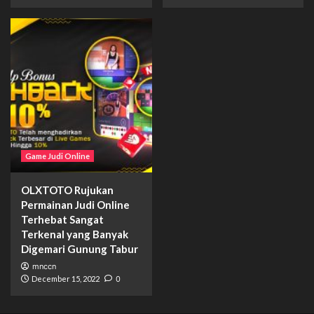
Game Judi Online
OLXTOTO Rujukan
Permainan Judi Online
Terhebat Sangat
Terkenal yang Banyak
Digemari Gunung Tabur
mnccn
December 15, 2022
0