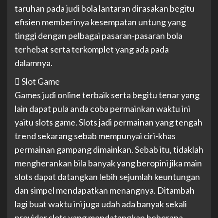
taruhan pada judi bola lantaran dirasakan begitu
efisien memberinya kesempatan untung yang
tinggi dengan pelbagai pasaran-pasaran bola
terhebat serta terkomplet yang ada pada
dalamnya.
 Slot Game
Games judi online terbaik serta begitu tenar yang
lain dapat pula anda coba permainkan waktu ini
yaitu slots game. Slots jadi permainan yang tengah
trend sekarang sebab mempunyai ciri-khas
permainan gampang dimainkan. Sebab itu, tidaklah
mengherankan bila banyak yang beropini jika main
slots dapat datangkan lebih sejumlah keuntungan
dan simpel mendapatkan menangnya. Ditambah
lagi buat waktu ini juga udah ada banyak sekali
provider slots yang mendatangkan beberapa