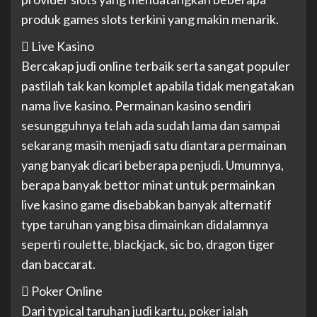
produk games slots terkini yang makin menarik.
 Live Kasino
Bercakap judi online terbaik serta sangat populer
pastilah tak kan komplet apabila tidak mengatakan
nama live kasino. Permainan kasino sendiri
sesungguhnya telah ada sudah lama dan sampai
sekarang masih menjadi satu diantara permainan
yang banyak dicari beberapa penjudi. Umumnya,
berapa banyak bettor minat untuk permainkan
live kasino game disebabkan banyak alternatif
type taruhan yang bisa dimainkan didalamnya
seperti roulette, blackjack, sic bo, dragon tiger
dan baccarat.
 Poker Online
Dari typical taruhan judi kartu, poker ialah