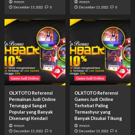
mnccn
mnccn
December 15, 2022
0
December 15, 2022
0
Game Judi Online
Game Judi Online
OLXTOTO Referensi
OLXTOTO Referensi
Permainan Judi Online
Games Judi Online
Terunggul Sangat
Terhebat Paling
Popular yang Banyak
Termashyur yang
Disenangi Kendari
Banyak Disukai Tikung
mnccn
mnccn
December 15, 2022
0
December 15, 2022
0