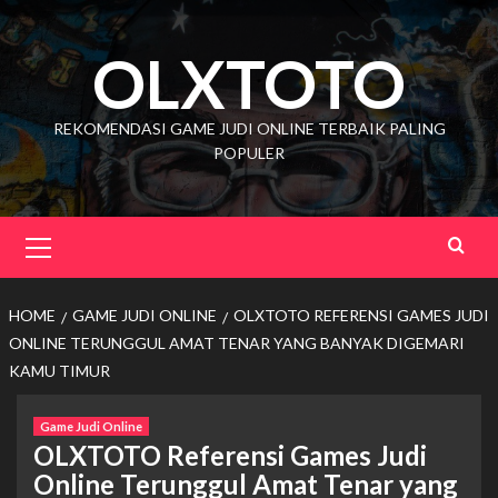
Skip
to
OLXTOTO
content
REKOMENDASI GAME JUDI ONLINE TERBAIK PALING
POPULER
Primary
Menu
HOME
GAME JUDI ONLINE
OLXTOTO REFERENSI GAMES JUDI
ONLINE TERUNGGUL AMAT TENAR YANG BANYAK DIGEMARI
KAMU TIMUR
Game Judi Online
OLXTOTO Referensi Games Judi
Online Terunggul Amat Tenar yang