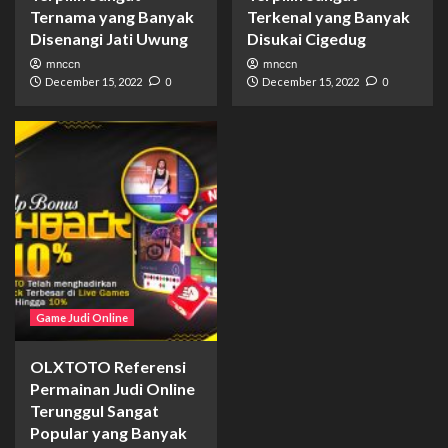
Ternama yang Banyak
Terkenal yang Banyak
Disenangi Jati Uwung
Disukai Cigedug
mnccn
mnccn
December 15, 2022
0
December 15, 2022
0
Game Judi Online
OLXTOTO Referensi
Permainan Judi Online
Terunggul Sangat
Popular yang Banyak