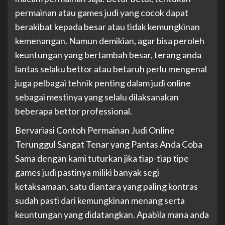
permainan atau games judi yang cocok dapat
berakibat kepada besar atau tidak kemungkinan
kemenangan. Namun demikian, agar bisa peroleh
keuntungan yang bertambah besar, terang anda
lantas selaku bettor atau betaruh perlu mengenal
juga pelbagai tehnik penting dalam judi online
sebagai mestinya yang selalu dilaksanakan
beberapa bettor professional.
Bervariasi Contoh Permainan Judi Online
Terunggul Sangat Tenar yang Pantas Anda Coba
Sama dengan kami tuturkan jika tiap-tiap tipe
games judi pastinya miliki banyak segi
ketaksamaan, satu diantara yang paling kontras
sudah pasti dari kemungkinan menang serta
keuntungan yang didatangkan. Apabila mana anda