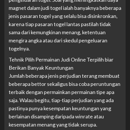
magnet dalam judi togel ialah banyaknya beberapa
jenis pasaran togel yang selalu bisa disinkronkan,
karena tiap pasaran togel lantas pastilah tidak
sama dari kemungkinan menang, ketentuan
mengira angka atau dari skedul pengeluaran
togelnya.
Tehnik Pilih Permainan Judi Online Terpilih biar
Berikan Banyak Keuntungan
Jumlah beberapa jenis perjudian terang membuat
beberapa bettor sekaligus bisa coba peruntungan
terbaik dengan permainkan permainan tipe apa
saja. Walau begitu, tiap-tiap perjudian yang ada
pastinya punya kesempatan keuntungan yang
berlainan disamping daripada winrate atau
kesempatan menang yang tidak serupa.