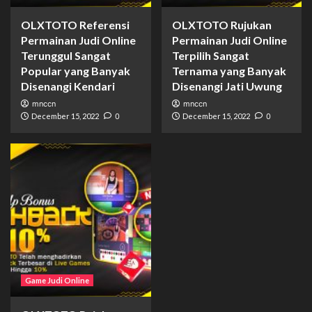
OLXTOTO Referensi
OLXTOTO Rujukan
Permainan Judi Online
Permainan Judi Online
Terunggul Sangat
Terpilih Sangat
Popular yang Banyak
Ternama yang Banyak
Disenangi Kendari
Disenangi Jati Uwung
mnccn
mnccn
December 15, 2022
0
December 15, 2022
0
Game Judi Online