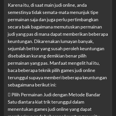
Karena itu, di saat main judi online, anda
semestinya tidak semata-mata menunjuk tipe
permainan saja dan juga perlu pertimbangkan
secara baik bagaimana memutuskan permainan
judi yang pas di mana dapat memberikan beberapa
keuntungan. Dikarenakan lumayan banyak,
sejumlah bettor yang susah peroleh keuntungan
disebabkan kurang demikian benar pilih
permainan yang pas. Manfaat mengelit hal itu,
baca beberapa teknik pilih games judi online
terunggul supaya memberi beberapa keuntungan
sebagaimana berikut ini:
 Pilih Permainan Judi dengan Metode Bandar
Satu diantara kiat trik terunggul dalam
menentukan games judi online yang dapat