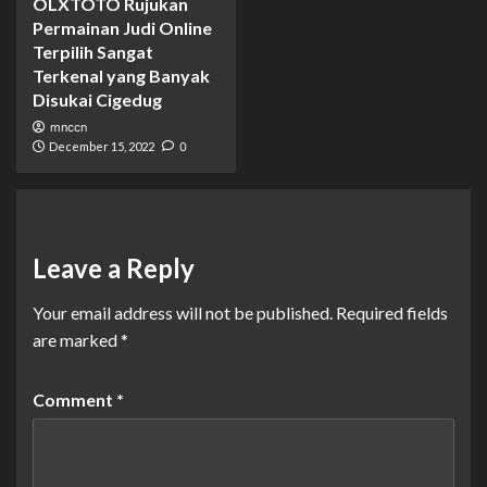
OLXTOTO Rujukan
Permainan Judi Online
Terpilih Sangat
Terkenal yang Banyak
Disukai Cigedug
mnccn
December 15, 2022
0
Leave a Reply
Your email address will not be published.
Required fields
are marked
*
Comment
*