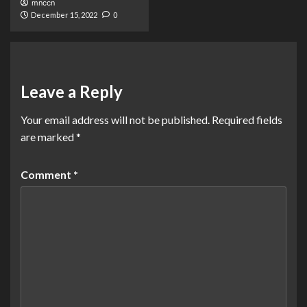
mnccn
December 15, 2022
0
Leave a Reply
Your email address will not be published.
Required fields
are marked
*
Comment
*