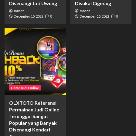
Disenangi Jati Uwung
Disukai Cigedug
mnccn
mnccn
December 15, 2022
0
December 15, 2022
0
Game Judi Online
OLXTOTO Referensi
Permainan Judi Online
Terunggul Sangat
Popular yang Banyak
Disenangi Kendari