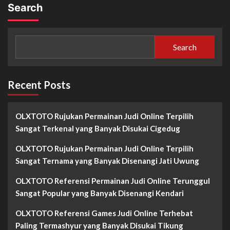
Search
Search
Recent Posts
OLXTOTO Rujukan Permainan Judi Online Terpilih
Sangat Terkenal yang Banyak Disukai Cigedug
OLXTOTO Rujukan Permainan Judi Online Terpilih
Sangat Ternama yang Banyak Disenangi Jati Uwung
OLXTOTO Referensi Permainan Judi Online Terunggul
Sangat Popular yang Banyak Disenangi Kendari
OLXTOTO Referensi Games Judi Online Terhebat
Paling Termashyur yang Banyak Disukai Tikung