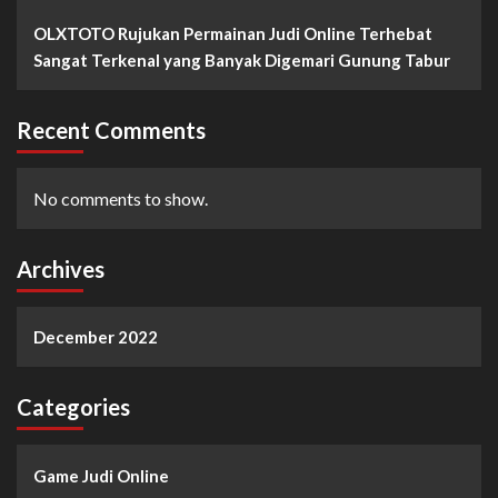
OLXTOTO Rujukan Permainan Judi Online Terhebat
Sangat Terkenal yang Banyak Digemari Gunung Tabur
Recent Comments
No comments to show.
Archives
December 2022
Categories
Game Judi Online