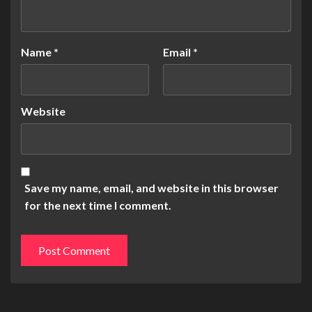
Name
*
Email
*
Website
Save my name, email, and website in this browser
for the next time I comment.