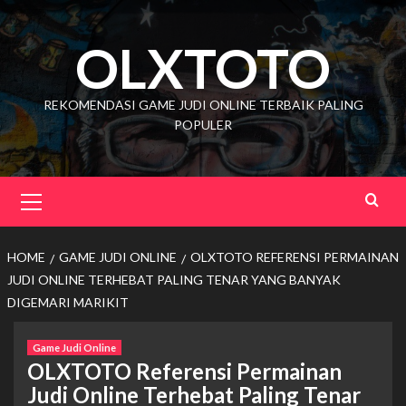
Skip
to
OLXTOTO
content
REKOMENDASI GAME JUDI ONLINE TERBAIK PALING
POPULER
Primary
Menu
HOME
GAME JUDI ONLINE
OLXTOTO REFERENSI PERMAINAN
JUDI ONLINE TERHEBAT PALING TENAR YANG BANYAK
DIGEMARI MARIKIT
Game Judi Online
OLXTOTO Referensi Permainan
Judi Online Terhebat Paling Tenar