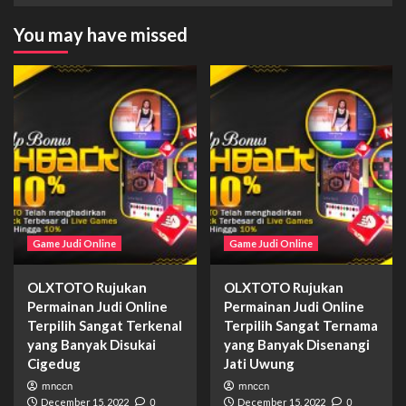
You may have missed
Game Judi Online
Game Judi Online
OLXTOTO Rujukan
OLXTOTO Rujukan
Permainan Judi Online
Permainan Judi Online
Terpilih Sangat Terkenal
Terpilih Sangat Ternama
yang Banyak Disukai
yang Banyak Disenangi
Cigedug
Jati Uwung
mnccn
mnccn
December 15, 2022
0
December 15, 2022
0