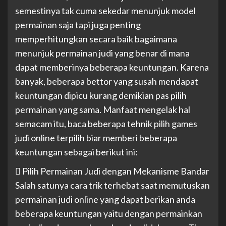
semestinya tak cuma sekedar menunjuk model
permainan saja tapi juga penting
memperhitungkan secara baik bagaimana
menunjuk permainan judi yang benar di mana
dapat memberinya beberapa keuntungan. Karena
banyak, beberapa bettor yang susah mendapat
keuntungan dipicu kurang demikian pas pilih
permainan yang sama. Manfaat mengelak hal
semacam itu, baca beberapa tehnik pilih games
judi online terpilih biar memberi beberapa
keuntungan sebagai berikut ini:
 Pilih Permainan Judi dengan Mekanisme Bandar
Salah satunya cara trik terhebat saat memutuskan
permainan judi online yang dapat berikan anda
beberapa keuntungan yaitu dengan permainkan