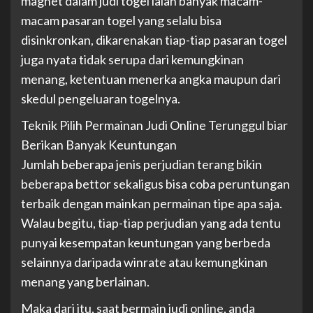
magnet dalam judi togel ialah banyak macam-
macam pasaran togel yang selalu bisa
disinkronkan, dikarenakan tiap-tiap pasaran togel
juga nyata tidak serupa dari kemungkinan
menang, ketentuan menerka angka maupun dari
skedul pengeluaran togelnya.
Teknik Pilih Permainan Judi Online Terunggul biar
Berikan Banyak Keuntungan
Jumlah beberapa jenis perjudian terang bikin
beberapa bettor sekaligus bisa coba peruntungan
terbaik dengan mainkan permainan tipe apa saja.
Walau begitu, tiap-tiap perjudian yang ada tentu
punyai kesempatan keuntungan yang berbeda
selainnya daripada winrate atau kemungkinan
menang yang berlainan.
Maka dari itu, saat bermain judi online, anda