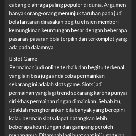
cabang olahraga paling populer di dunia. Argumen
banyak orang-orang menunjuk taruhan pada judi
bola lantaran dirasakan begitu efisien memberi
kemungkinan keuntungan besar dengan beberapa
pasaran-pasaran bola terpilih dan terkomplet yang
ada pada dalamnya.
 Slot Game
Permainan judi online terbaik dan begitu terkenal
yang lain bisa juga anda coba permainkan
sekarang ini adalah slots game. Slots jadi
permainan yang lagi trend sekarang karena punyai
ciri-khas permainan ringan dimainkan. Sebab itu,
tidaklah mengherankan bila banyak yang beropini
kalau bermain slots dapat datangkan lebih
beberapa keuntungan dan gampang peroleh
menangnya. Ditambah lagi buat saat ini juga telah