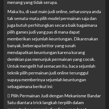
menang yang tidak serupa.
Maka itu, di saat main judi online, seharusnya anda
tak semata-mata pilih model permainan saja dan
juga butuh perhitungkan secara baik bagaimana
pilih games judi yang pas di mana dapat
memberikan sejumlah keuntungan. Dikarenakan
banyak, beberapa bettor yang susah
mendapatkan keuntungan karena kurang
demikian pas menunjuk permainan yang cocok.
Untuk mengelit hal semacam itu, baca sejumlah
teknik pilih permainan judi online terunggul
supaya memberinya sejumlah keuntungan
sebagaimana berikut ini:
 Pilih Permainan Judi dengan Mekanisme Bandar
Satu diantara trick langkah terpilih dalam