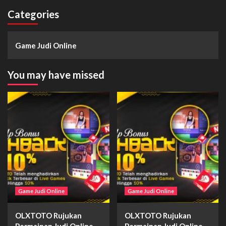
Categories
Game Judi Online
You may have missed
Game Judi Online
Game Judi Online
OLXTOTO Rujukan
OLXTOTO Rujukan