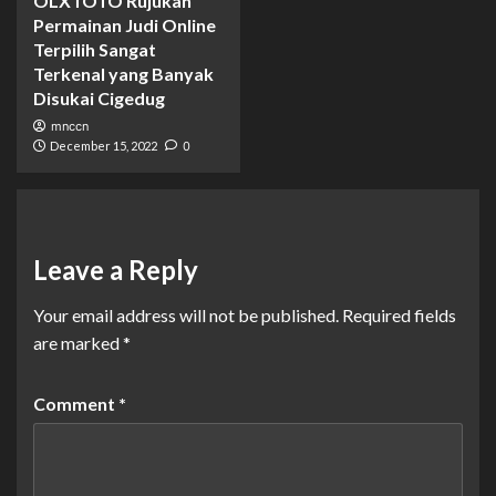
OLXTOTO Rujukan
Permainan Judi Online
Terpilih Sangat
Terkenal yang Banyak
Disukai Cigedug
mnccn
December 15, 2022
0
Leave a Reply
Your email address will not be published.
Required fields
are marked
*
Comment
*