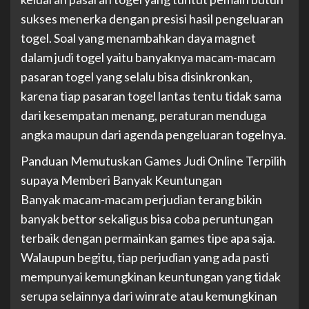
sukses menerka dengan presisi hasil pengeluaran
togel. Soal yang menambahkan daya magnet
dalam judi togel yaitu banyaknya macam-macam
pasaran togel yang selalu bisa disinkronkan,
karena tiap pasaran togel lantas tentu tidak sama
dari kesempatan menang, peraturan menduga
angka maupun dari agenda pengeluaran togelnya.
Panduan Memutuskan Games Judi Online Terpilih
supaya Memberi Banyak Keuntungan
Banyak macam-macam perjudian terang bikin
banyak bettor sekaligus bisa coba peruntungan
terbaik dengan permainkan games tipe apa saja.
Walaupun begitu, tiap perjudian yang ada pasti
mempunyai kemungkinan keuntungan yang tidak
serupa selainnya dari winrate atau kemungkinan