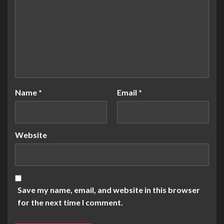
Name
*
Email
*
Website
Save my name, email, and website in this browser
for the next time I comment.