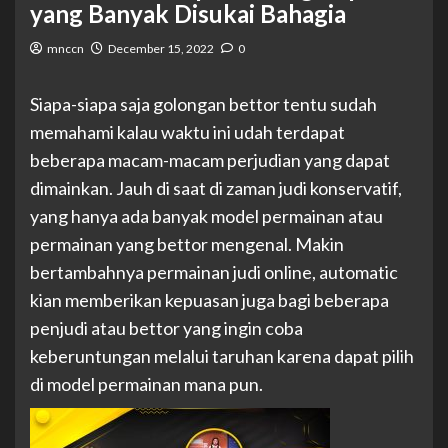
yang Banyak Disukai Bahagia
mnccn
December 15, 2022
0
Siapa-siapa saja golongan bettor tentu sudah
memahami kalau waktu ini udah terdapat
beberapa macam-macam perjudian yang dapat
dimainkan. Jauh di saat di zaman judi konservatif,
yang hanya ada banyak model permainan atau
permainan yang bettor mengenal. Makin
bertambahnya permainan judi online, automatic
kian memberikan kepuasan juga bagi beberapa
penjudi atau bettor yang ingin coba
keberuntungan melalui taruhan karena dapat pilih
di model permainan mana pun.