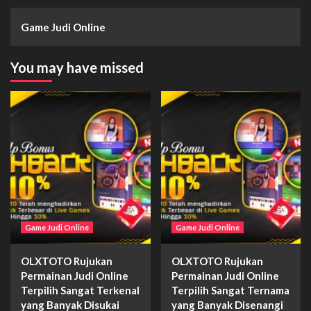
Game Judi Online
You may have missed
Game Judi Online
Game Judi Online
OLXTOTO Rujukan
OLXTOTO Rujukan
Permainan Judi Online
Permainan Judi Online
Terpilih Sangat Terkenal
Terpilih Sangat Ternama
yang Banyak Disukai
yang Banyak Disenangi