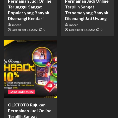
Permainan Judi Online
Permainan Judi Online
Terunggul Sangat
Terpilih Sangat
Popular yang Banyak
Ternama yang Banyak
Disenangi Kendari
Disenangi Jati Uwung
mnccn
mnccn
December 15, 2022
0
December 15, 2022
0
Game Judi Online
OLXTOTO Rujukan
Permainan Judi Online
Terpilih Sangat