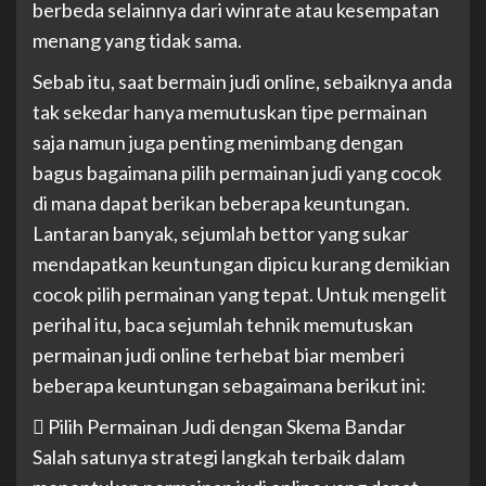
berbeda selainnya dari winrate atau kesempatan
menang yang tidak sama.
Sebab itu, saat bermain judi online, sebaiknya anda
tak sekedar hanya memutuskan tipe permainan
saja namun juga penting menimbang dengan
bagus bagaimana pilih permainan judi yang cocok
di mana dapat berikan beberapa keuntungan.
Lantaran banyak, sejumlah bettor yang sukar
mendapatkan keuntungan dipicu kurang demikian
cocok pilih permainan yang tepat. Untuk mengelit
perihal itu, baca sejumlah tehnik memutuskan
permainan judi online terhebat biar memberi
beberapa keuntungan sebagaimana berikut ini:
 Pilih Permainan Judi dengan Skema Bandar
Salah satunya strategi langkah terbaik dalam