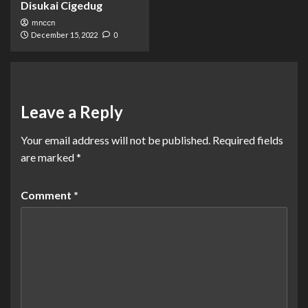
Disukai Cigedug
mnccn
December 15, 2022
0
Leave a Reply
Your email address will not be published.
Required fields
are marked
*
Comment
*