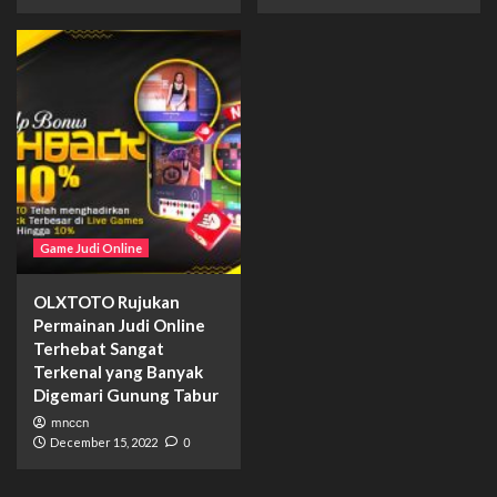
Game Judi Online
OLXTOTO Rujukan
Permainan Judi Online
Terhebat Sangat
Terkenal yang Banyak
Digemari Gunung Tabur
mnccn
December 15, 2022
0