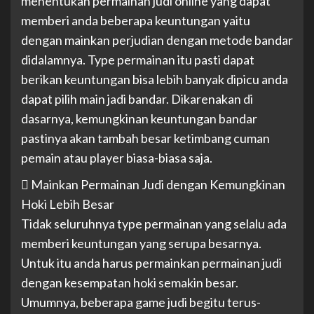
menentukan permainan judi online yang dapat
memberi anda beberapa keuntungan yaitu
dengan mainkan perjudian dengan metode bandar
didalamnya. Type permainan itu pasti dapat
berikan keuntungan bisa lebih banyak dipicu anda
dapat pilih main jadi bandar. Dikarenakan di
dasarnya, kemungkinan keuntungan bandar
pastinya akan tambah besar ketimbang cuman
pemain atau player biasa-biasa saja.
 Mainkan Permainan Judi dengan Kemungkinan
Hoki Lebih Besar
Tidak seluruhnya type permainan yang selalu ada
memberi keuntungan yang serupa besarnya.
Untuk itu anda harus permainkan permainan judi
dengan kesempatan hoki semakin besar.
Umumnya, beberapa game judi begitu terus-