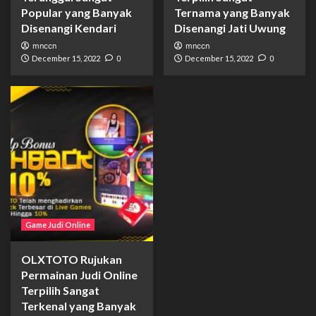
Popular yang Banyak
Ternama yang Banyak
Disenangi Kendari
Disenangi Jati Uwung
mnccn
mnccn
December 15, 2022
0
December 15, 2022
0
Game Judi Online
OLXTOTO Rujukan
Permainan Judi Online
Terpilih Sangat
Terkenal yang Banyak