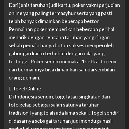
Dari jenis taruhan judi kartu, poker yakni perjudian
online yang paling termasyhur serta yang pasti
telah banyak dimainkan beberapa bettor.
Permainan poker memberikan beberapa perihal
menarik dengan rencana taruhan yang ringan
sebab pemain hanya butuh sukses memperoleh
gabungan kartu terhebat dengan nilai yang
tertinggi. Poker sendiri memakai 1 set kartu remi
dan bermainnya bisa dimainkan sampai sembilan
orang pemain.
 Togel Online
Di Indonesia sendiri, togel atau singkatan dari
toto gelap sebagai salah satunya taruhan
tradisionil yang telah ada lama sekali. Togel sendiri
di dasarnya sebagai taruhan judi menduga hasil
angka keluaran pasaran togel yang menuntut