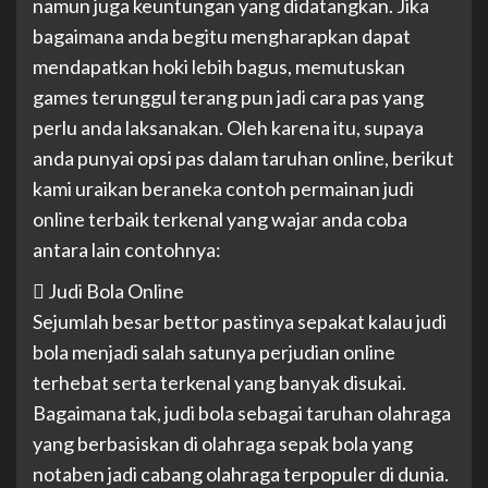
namun juga keuntungan yang didatangkan. Jika
bagaimana anda begitu mengharapkan dapat
mendapatkan hoki lebih bagus, memutuskan
games terunggul terang pun jadi cara pas yang
perlu anda laksanakan. Oleh karena itu, supaya
anda punyai opsi pas dalam taruhan online, berikut
kami uraikan beraneka contoh permainan judi
online terbaik terkenal yang wajar anda coba
antara lain contohnya:
 Judi Bola Online
Sejumlah besar bettor pastinya sepakat kalau judi
bola menjadi salah satunya perjudian online
terhebat serta terkenal yang banyak disukai.
Bagaimana tak, judi bola sebagai taruhan olahraga
yang berbasiskan di olahraga sepak bola yang
notaben jadi cabang olahraga terpopuler di dunia.