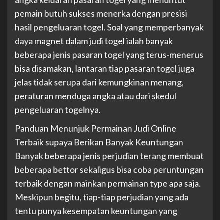
pemain butuh sukses menerka dengan presisi
hasil pengeluaran togel. Soal yang memperbanyak
daya magnet dalam judi togel ialah banyak
beberapa jenis pasaran togel yang terus-menerus
bisa disamakan, lantaran tiap pasaran togel juga
jelas tidak serupa dari kemungkinan menang,
peraturan menduga angka atau dari skedul
pengeluaran togelnya.
Panduan Menunjuk Permainan Judi Online
Terbaik supaya Berikan Banyak Keuntungan
Banyak beberapa jenis perjudian terang membuat
beberapa bettor sekaligus bisa coba peruntungan
terbaik dengan mainkan permainan type apa saja.
Meskipun begitu, tiap-tiap perjudian yang ada
tentu punya kesempatan keuntungan yang