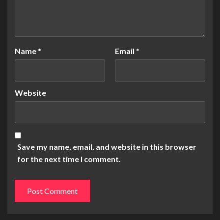
Name
*
Email
*
Website
Save my name, email, and website in this browser
for the next time I comment.