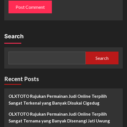
Search
Search
Recent Posts
OLXTOTO Rujukan Permainan Judi Online Terpilih
Sangat Terkenal yang Banyak Disukai Cigedug
OLXTOTO Rujukan Permainan Judi Online Terpilih
Sangat Ternama yang Banyak Disenangi Jati Uwung