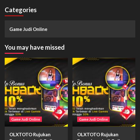
Categories
Game Judi Online
You may have missed
Game Judi Online
Game Judi Online
OLXTOTO Rujukan
OLXTOTO Rujukan