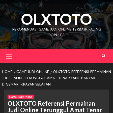
Skip
to
OLXTOTO
content
REKOMENDASI GAME JUDI ONLINE TERBAIK PALING
POPULER
Primary
Menu
HOME
GAME JUDI ONLINE
OLXTOTO REFERENSI PERMAINAN
JUDI ONLINE TERUNGGUL AMAT TENAR YANG BANYAK
DIGEMARI KRAYAN SELATAN
Game Judi Online
OLXTOTO Referensi Permainan
Judi Online Terunggul Amat Tenar