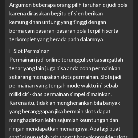
Argumen beberapa orang pilih taruhan di judi bola
karena dirasakan begitu efisien berikan
kemungkinan untung yang tinggi dengan
bermacam pasaran-pasaran bola terpilih serta
terkomplet yang berada pada dalamnya.
 Slot Permainan
Permainan judi online terunggul serta sangatlah
tenar yang lain juga bisa anda coba permainkan
sekarang merupakan slots permainan. Slots jadi
permainan yang tengah mode waktu ini sebab
miliki ciri-khas permainan simpel dimainkan.
Karena itu, tidaklah mengherankan bila banyak
yang beranggapan jika bermain slots dapat
menghadirkan lebih sejumlah keuntungan dan
ringan mendapatkan menangnya. Apa lagi buat
saat ini pun udah ada sangat banyak provider slots