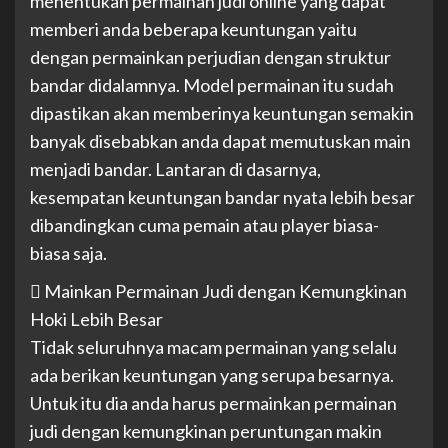
menentukan permainan judi online yang dapat
memberi anda beberapa keuntungan yaitu
dengan permainkan perjudian dengan struktur
bandar didalamnya. Model permainan itu sudah
dipastikan akan memberinya keuntungan semakin
banyak disebabkan anda dapat memutuskan main
menjadi bandar. Lantaran di dasarnya,
kesempatan keuntungan bandar nyata lebih besar
dibandingkan cuma pemain atau player biasa-
biasa saja.
 Mainkan Permainan Judi dengan Kemungkinan
Hoki Lebih Besar
Tidak seluruhnya macam permainan yang selalu
ada berikan keuntungan yang serupa besarnya.
Untuk itu dia anda harus permainkan permainan
judi dengan kemungkinan peruntungan makin