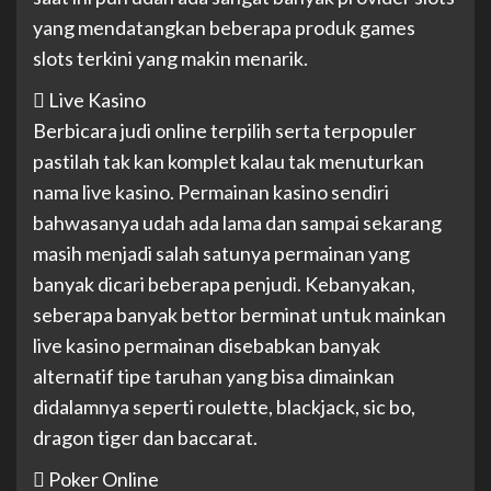
yang mendatangkan beberapa produk games
slots terkini yang makin menarik.
 Live Kasino
Berbicara judi online terpilih serta terpopuler
pastilah tak kan komplet kalau tak menuturkan
nama live kasino. Permainan kasino sendiri
bahwasanya udah ada lama dan sampai sekarang
masih menjadi salah satunya permainan yang
banyak dicari beberapa penjudi. Kebanyakan,
seberapa banyak bettor berminat untuk mainkan
live kasino permainan disebabkan banyak
alternatif tipe taruhan yang bisa dimainkan
didalamnya seperti roulette, blackjack, sic bo,
dragon tiger dan baccarat.
 Poker Online