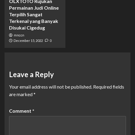
OLXTOTO Rujukan
Permainan Judi Online
Terpilih Sangat
Terkenal yang Banyak
Disukai Cigedug
mnccn
December 15, 2022
0
Leave a Reply
Your email address will not be published.
Required fields
are marked
*
Comment
*