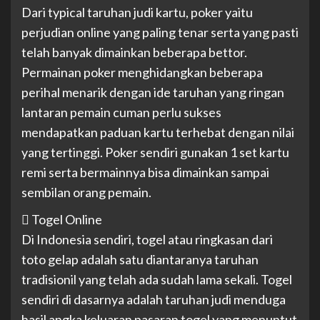
Dari typical taruhan judi kartu, poker yaitu
perjudian online yang paling tenar serta yang pasti
telah banyak dimainkan beberapa bettor.
Permainan poker menghidangkan beberapa
perihal menarik dengan ide taruhan yang ringan
lantaran pemain cuman perlu sukses
mendapatkan paduan kartu terhebat dengan nilai
yang tertinggi. Poker sendiri gunakan 1 set kartu
remi serta bermainnya bisa dimainkan sampai
sembilan orang pemain.
 Togel Online
Di Indonesia sendiri, togel atau ringkasan dari
toto gelap adalah satu diantaranya taruhan
tradisionil yang telah ada sudah lama sekali. Togel
sendiri di dasarnya adalah taruhan judi menduga
hasil angka keluaran pasaran togel yang menuntut