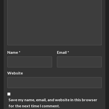
Name
*
Email
*
Website
Save my name, email, and website in this browser
for the next time I comment.