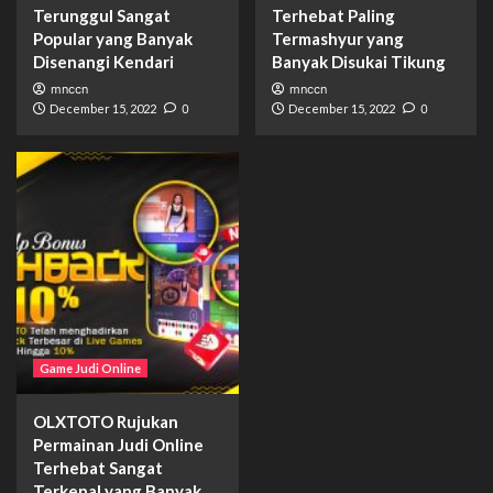
Terunggul Sangat
Terhebat Paling
Popular yang Banyak
Termashyur yang
Disenangi Kendari
Banyak Disukai Tikung
mnccn
mnccn
December 15, 2022
0
December 15, 2022
0
Game Judi Online
OLXTOTO Rujukan
Permainan Judi Online
Terhebat Sangat
Terkenal yang Banyak