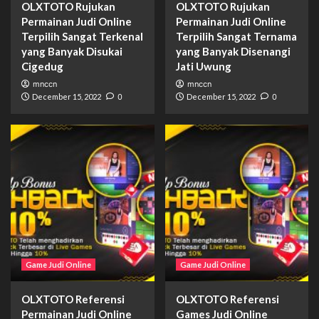
OLXTOTO Rujukan
OLXTOTO Rujukan
Permainan Judi Online
Permainan Judi Online
Terpilih Sangat Terkenal
Terpilih Sangat Ternama
yang Banyak Disukai
yang Banyak Disenangi
Cigedug
Jati Uwung
mnccn
mnccn
December 15, 2022
0
December 15, 2022
0
Game Judi Online
Game Judi Online
OLXTOTO Referensi
OLXTOTO Referensi
Permainan Judi Online
Games Judi Online