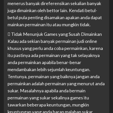
menerus banyak direferensikan sekalian banyak
juga dimainkan oleh bettor lain. Kendati betul-
betul pula penting disamakan apakan anda dapat
mainkan permainan itu atau mungkin tidak.
 Tidak Menunjuk Games yang Susah Dimainkan
Kalau ada sekian banyak permainan judi online
khusus yang perlu anda coba permainkan, karena
itu pastinya ada permainan yang tak selayaknya
anda permainkan apabila benar-benar
mendambakan lebih sejumlah keuntungan.
Tentunya, permainan yang baiknya jangan anda
permainkan adalah permainan yang menurut anda
sukar. Masalahnya apabila anda bermain
permainan yang sukar sekalinya games itu
tawarkan beberapa keuntungan, mungkin
keuntungan yang anda harap malahan sukar