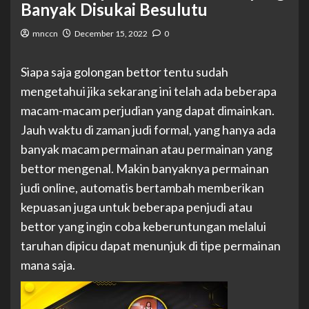
Banyak Disukai Besulutu
mnccn
December 15, 2022
0
Siapa saja golongan bettor tentu sudah
mengetahui jika sekarang ini telah ada beberapa
macam-macam perjudian yang dapat dimainkan.
Jauh waktu di zaman judi formal, yang hanya ada
banyak macam permainan atau permainan yang
bettor mengenal. Makin banyaknya permainan
judi online, automatis bertambah memberikan
kepuasan juga untuk beberapa penjudi atau
bettor yang ingin coba keberuntungan melalui
taruhan dipicu dapat menunjuk di tipe permainan
mana saja.