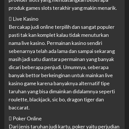
produk games slots terakhir yang makin menarik.
 Live Kasino
Bercakap judi online terpilih dan sangat populer
pasti tak kan komplet kalau tidak menuturkan
nama live kasino. Permainan kasino sendiri
sebenarnya telah ada lama dan sampai sekarang
masih jadi satu diantara permainan yang banyak
dicari beberapa penjudi. Umumnya, seberapa
banyak bettor berkeinginan untuk mainkan live
kasino game karena banyaknya alternatif tipe
taruhan yang bisa dimainkan didalamnya seperti
roulette, blackjack, sic bo, dragon tiger dan
baccarat.
 Poker Online
Dari jenis taruhan judi kartu, poker yaitu perjudian