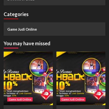
Categories
Game Judi Online
You may have missed
Game Judi Online
Game Judi Online