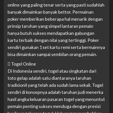
online yang paling tenar serta yang pasti sudahlah
banyak dimainkan banyak bettor. Permainan
poker memberikan beberapa hal menarik dengan
prinsip taruhan yang simpel lantaran pemain
hanya butuh sukses mendapatkan gabungan
kartu terbaik dengan nilai yang tertinggi. Poker
sendiri gunakan 1 set kartu remi serta bermainnya
bisa dimainkan sampai sembilan orang pemain.
 Togel Online
Di Indonesia sendiri, togel atau singkatan dari
toto gelap adalah satu diantaranya taruhan
tradisionil yang telah ada sudah lama sekali. Togel
sendiri di konsepnya adalah taruhan judi menerka
hasil angka keluaran pasaran togel yang menuntut
pemain penting sukses menduga dengan presisi