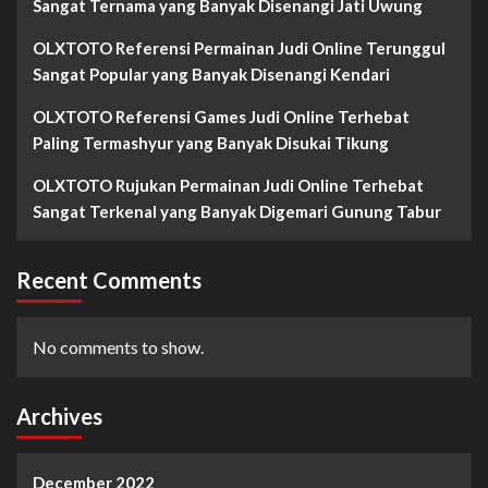
Sangat Ternama yang Banyak Disenangi Jati Uwung
OLXTOTO Referensi Permainan Judi Online Terunggul
Sangat Popular yang Banyak Disenangi Kendari
OLXTOTO Referensi Games Judi Online Terhebat
Paling Termashyur yang Banyak Disukai Tikung
OLXTOTO Rujukan Permainan Judi Online Terhebat
Sangat Terkenal yang Banyak Digemari Gunung Tabur
Recent Comments
No comments to show.
Archives
December 2022