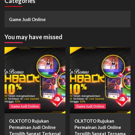
Categories
Game Judi Online
You may have missed
Game Judi Online
Game Judi Online
OLXTOTO Rujukan
OLXTOTO Rujukan
Permainan Judi Online
Permainan Judi Online
Terpilih Sangat Terkenal
Terpilih Sangat Ternama