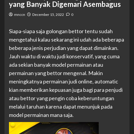
yang Banyak Digemari Asembagus
mnccn
December 15, 2022
0
Siapa-siapa saja golongan bettor tentu sudah
mengetahui kalau sekarang ini udah ada beberapa
beberapa jenis perjudian yang dapat dimainkan.
Jauh waktu di waktu judi konservatif, yang cuma
ada sekian banyak model permainan atau
permainan yang bettor mengenal. Makin
meningkatnya permainan judi online, automatic
kian memberikan kepuasan juga bagi para penjudi
atau bettor yang pengin coba keberuntungan
melalui taruhan karena dapat menunjuk pada
model permainan mana saja.