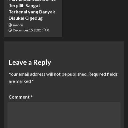
Terpilih Sangat
Terkenal yang Banyak
Disukai Cigedug
mnccn
December 15, 2022
0
Leave a Reply
Your email address will not be published.
Required fields
are marked
*
Comment
*