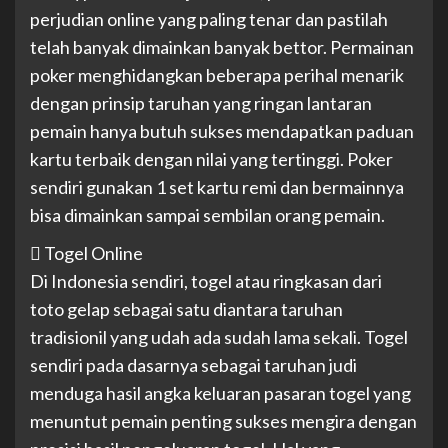
perjudian online yang paling tenar dan pastilah
telah banyak dimainkan banyak bettor. Permainan
poker menghidangkan beberapa perihal menarik
dengan prinsip taruhan yang ringan lantaran
pemain hanya butuh sukses mendapatkan paduan
kartu terbaik dengan nilai yang tertinggi. Poker
sendiri gunakan 1 set kartu remi dan bermainnya
bisa dimainkan sampai sembilan orang pemain.
 Togel Online
Di Indonesia sendiri, togel atau ringkasan dari
toto gelap sebagai satu diantara taruhan
tradisionil yang udah ada sudah lama sekali. Togel
sendiri pada dasarnya sebagai taruhan judi
menduga hasil angka keluaran pasaran togel yang
menuntut pemain penting sukses mengira dengan