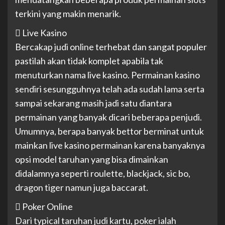
terkini yang makin menarik.
 Live Kasino
Bercakap judi online terhebat dan sangat populer
pastilah akan tidak komplet apabila tak
menuturkan nama live kasino. Permainan kasino
sendiri sesungguhnya telah ada sudah lama serta
sampai sekarang masih jadi satu diantara
permainan yang banyak dicari beberapa penjudi.
Umumnya, berapa banyak bettor berminat untuk
mainkan live kasino permainan karena banyaknya
opsi model taruhan yang bisa dimainkan
didalamnya seperti roulette, blackjack, sic bo,
dragon tiger namun juga baccarat.
 Poker Online
Dari typical taruhan judi kartu, poker ialah