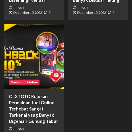
Disenangi Kendari
Banyak Disukai Tikung
mnccn
mnccn
December 15, 2022
0
December 15, 2022
0
Game Judi Online
OLXTOTO Rujukan
Permainan Judi Online
Terhebat Sangat
Terkenal yang Banyak
Digemari Gunung Tabur
mnccn