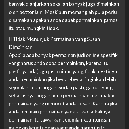
banyak dianjurkan sekalian banyak juga dimainkan
oleh bettor lain. Meskipun memanglah pula perlu
disamakan apakan anda dapat permainkan games
itu atau mungkin tidak.
 Tidak Menunjuk Permainan yang Susah
Dimainkan
Apabila ada banyak permainan judi online spesifik
yang harus anda coba permainkan, karena itu
pastinya ada juga permainan yang tidak mestinya
anda permainkan jika benar-benar inginkan lebih
sejumlah keuntungan. Sudah pasti, games yang
seharusnya jangan anda permainkan merupakan
permainan yang menurut anda susah. Karena jika
anda bermain permainan yang sukar sekalinya
permainan itu tawarkan sejumlah keuntungan,
mungkin keuntungan yang anda harap justru