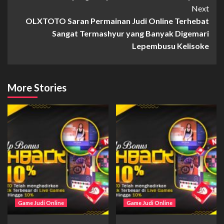
Next
OLXTOTO Saran Permainan Judi Online Terhebat
Sangat Termashyur yang Banyak Digemari
Lepembusu Kelisoke
More Stories
Game Judi Online
Game Judi Online