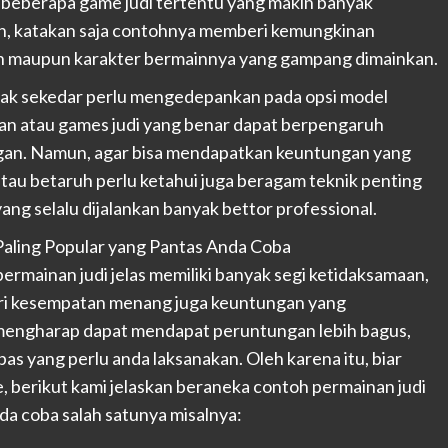
, beberapa game judi tertentu yang makin banyak
an, katakan saja contohnya memberi kemungkinan
 maupun karakter bermainnya yang gampang dimainkan.
idak sekedar perlu mengedepankan pada opsi model
nan atau games judi yang benar dapat berpengaruh
gan. Namun, agar bisa mendapatkan keuntungan yang
atau betaruh perlu ketahui juga beragam teknik penting
ang selalu dijalankan banyak bettor professional.
aling Popular yang Pantas Anda Coba
ermainan judi jelas memiliki banyak segi ketidaksamaan,
dari kesempatan menang juga keuntungan yang
mengharap dapat mendapat peruntungan lebih bagus,
pas yang perlu anda laksanakan. Oleh karena itu, biar
e, berikut kami jelaskan beraneka contoh permainan judi
da coba salah satunya misalnya: