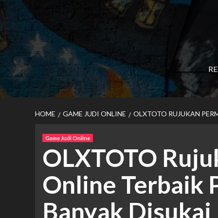
Skip
to
content
RE
HOME
GAME JUDI ONLINE
OLXTOTO RUJUKAN PERMA
Game Judi Online
OLXTOTO Rujuk
Online Terbaik 
Banyak Disukai