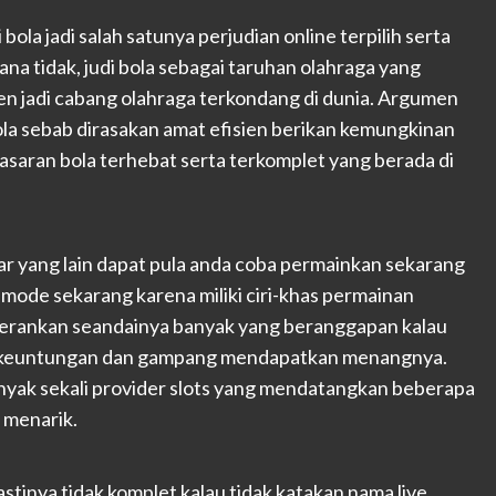
 bola jadi salah satunya perjudian online terpilih serta
na tidak, judi bola sebagai taruhan olahraga yang
en jadi cabang olahraga terkondang di dunia. Argumen
la sebab dirasakan amat efisien berikan kemungkinan
aran bola terhebat serta terkomplet yang berada di
lar yang lain dapat pula anda coba permainkan sekarang
i mode sekarang karena miliki ciri-khas permainan
herankan seandainya banyak yang beranggapan kalau
ah keuntungan dan gampang mendapatkan menangnya.
anyak sekali provider slots yang mendatangkan beberapa
 menarik.
astinya tidak komplet kalau tidak katakan nama live