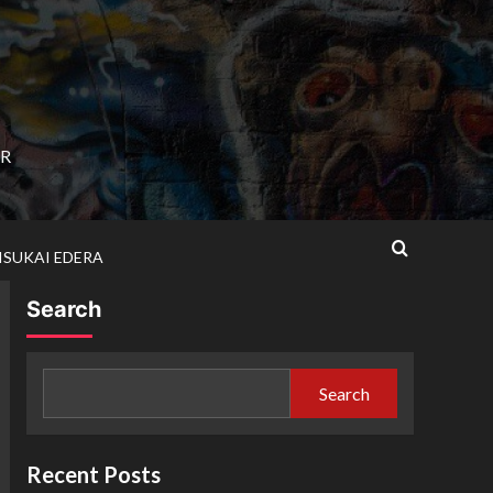
ER
ISUKAI EDERA
Search
Search
Recent Posts