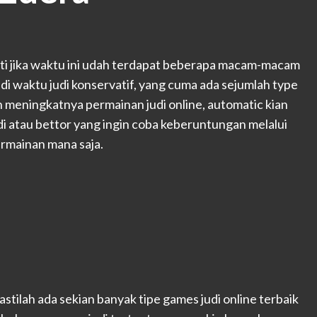
rti jika waktu ini udah terdapat beberapa macam-macam
di waktu judi konservatif, yang cuma ada sejumlah type
 meningkatnya permainan judi online, automatic kian
 atau bettor yang ingin coba keberuntungan melalui
rmainan mana saja.
stilah ada sekian banyak tipe games judi online terbaik