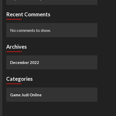
Recent Comments
No comments to show.
Archives
December 2022
Categories
Game Judi Online