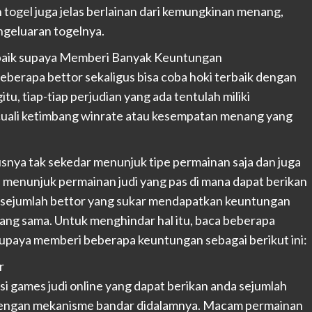
n togel juga jelas berlainan dari kemungkinan menang,
ngeluaran togelnya.
baik supaya Memberi Banyak Keuntungan
beberapa bettor sekaligus bisa coba hoki terbaik dengan
u, tiap-tiap perjudian yang ada tentulah miliki
cuali ketimbang winrate atau kesempatan menang yang
rusnya tak sekedar menunjuk tipe permainan saja dan juga
menunjuk permainan judi yang pas di mana dapat berikan
 sejumlah bettor yang sukar mendapatkan keuntungan
yang sama. Untuk menghindar hal itu, baca beberapa
supaya memberi beberapa keuntungan sebagai berikut ini:
r
ksi games judi online yang dapat berikan anda sejumlah
dengan mekanisme bandar didalamnya. Macam permainan