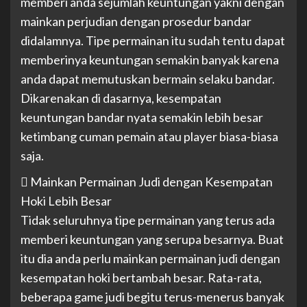
memberi anda sejumlah keuntungan yakni dengan
mainkan perjudian dengan prosedur bandar
didalamnya. Tipe permainan itu sudah tentu dapat
memberinya keuntungan semakin banyak karena
anda dapat memutuskan bermain selaku bandar.
Dikarenakan di dasarnya, kesempatan
keuntungan bandar nyata semakin lebih besar
ketimbang cuman pemain atau player biasa-biasa
saja.
 Mainkan Permainan Judi dengan Kesempatan
Hoki Lebih Besar
Tidak seluruhnya tipe permainan yang terus ada
memberi keuntungan yang serupa besarnya. Buat
itu dia anda perlu mainkan permainan judi dengan
kesempatan hoki bertambah besar. Rata-rata,
beberapa game judi begitu terus-menerus banyak