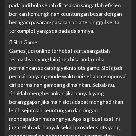
pada judi bola sebab dirasakan sangatlah efisien
berikan kemungkinan keuntungan besar dengan
beragam pasaran-pasaran bola terunggul serta
terkomplet yang ada pada dalamnya.
 Slot Game
Games judi online terhebat serta sangatlah
termashyur yang lain juga bisa anda coba
permainkan sekarang yakni slots game. Slots jadi
permainan yang mode waktu ini sebab mempunyai
ciri permainan gampang dimainkan. Sebab itu,
tidaklah mengherankan jika banyak yang
beranggapan jika main slots dapat menghadirkan
lebih sejumlah keuntungan dan ringan
mendapatkan menangnya. Apa lagi buat saat ini
juga telah ada banyak sekali provider slots yang
mendatangkan beberapa produk games slots