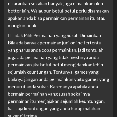
disarankan sekalian banyak juga dimainkan oleh
bettor lain. Walaupun betul-betul perlu disamakan
apakan anda bisa permainkan permainan itu atau
mungkin tidak.
 Tidak Pilih Permainan yang Susah Dimainkan
Bila ada banyak permainan judi online tertentu
yang harus anda coba permainkan, jadi tentulah
juga ada permainan yang tidak mestinya anda
permainkan jika betul-betul mengidamkan lebih
sejumlah keuntungan. Tentunya, games yang
baiknya jangan anda permainkan yaitu games yang
menurut anda sukar. Karenanya apabila anda
bermain permainan yang susah sekalinya
permainan itu menjajakan sejumlah keuntungan,
kali saja keuntungan yang anda harap malahan
sukar diterima.