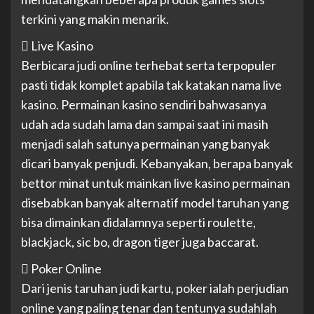
terkini yang makin menarik.
 Live Kasino
Berbicara judi online terhebat serta terpopuler
pasti tidak komplet apabila tak katakan nama live
kasino. Permainan kasino sendiri bahwasanya
udah ada sudah lama dan sampai saat ini masih
menjadi salah satunya permainan yang banyak
dicari banyak penjudi. Kebanyakan, berapa banyak
bettor minat untuk mainkan live kasino permainan
disebabkan banyak alternatif model taruhan yang
bisa dimainkan didalamnya seperti roulette,
blackjack, sic bo, dragon tiger juga baccarat.
 Poker Online
Dari jenis taruhan judi kartu, poker ialah perjudian
online yang paling tenar dan tentunya sudahlah