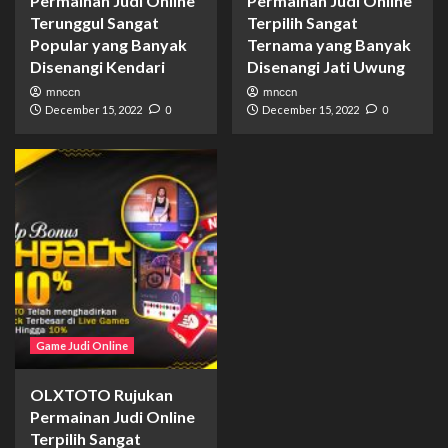
Permainan Judi Online
Permainan Judi Online
Terunggul Sangat
Terpilih Sangat
Popular yang Banyak
Ternama yang Banyak
Disenangi Kendari
Disenangi Jati Uwung
mnccn
mnccn
December 15, 2022
0
December 15, 2022
0
Game Judi Online
OLXTOTO Rujukan
Permainan Judi Online
Terpilih Sangat