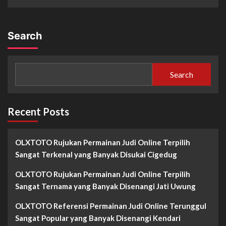
Search
Search
Recent Posts
OLXTOTO Rujukan Permainan Judi Online Terpilih
Sangat Terkenal yang Banyak Disukai Cigedug
OLXTOTO Rujukan Permainan Judi Online Terpilih
Sangat Ternama yang Banyak Disenangi Jati Uwung
OLXTOTO Referensi Permainan Judi Online Terunggul
Sangat Popular yang Banyak Disenangi Kendari