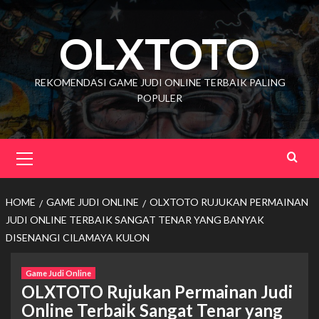
Skip
to
OLXTOTO
content
REKOMENDASI GAME JUDI ONLINE TERBAIK PALING
POPULER
Primary
Menu
HOME
GAME JUDI ONLINE
OLXTOTO RUJUKAN PERMAINAN
JUDI ONLINE TERBAIK SANGAT TENAR YANG BANYAK
DISENANGI CILAMAYA KULON
Game Judi Online
OLXTOTO Rujukan Permainan Judi
Online Terbaik Sangat Tenar yang