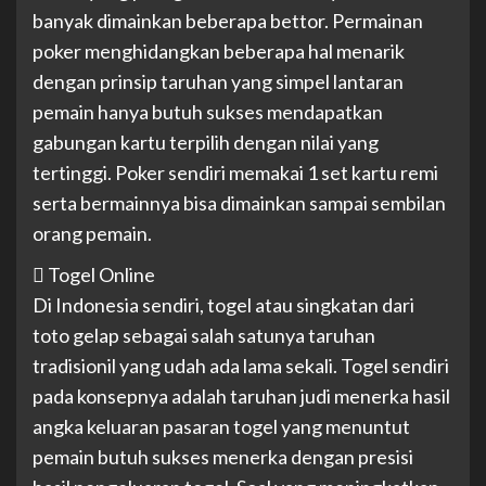
banyak dimainkan beberapa bettor. Permainan
poker menghidangkan beberapa hal menarik
dengan prinsip taruhan yang simpel lantaran
pemain hanya butuh sukses mendapatkan
gabungan kartu terpilih dengan nilai yang
tertinggi. Poker sendiri memakai 1 set kartu remi
serta bermainnya bisa dimainkan sampai sembilan
orang pemain.
 Togel Online
Di Indonesia sendiri, togel atau singkatan dari
toto gelap sebagai salah satunya taruhan
tradisionil yang udah ada lama sekali. Togel sendiri
pada konsepnya adalah taruhan judi menerka hasil
angka keluaran pasaran togel yang menuntut
pemain butuh sukses menerka dengan presisi