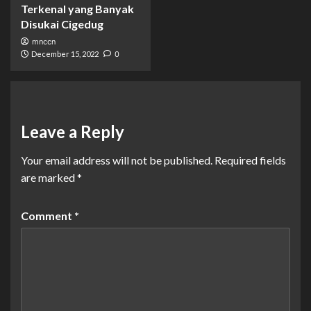
Terkenal yang Banyak
Disukai Cigedug
mnccn
December 15, 2022
0
Leave a Reply
Your email address will not be published.
Required fields
are marked
*
Comment
*