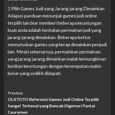
 Pilih Games Judi yang Jarang-jarang Dimainkan
Adapun panduan menunjuk games judi online
terpilih lain biar memberi beberapa keuntungan
buat anda adalah tentukan permainan judi yang
jarang-jarang dimainkan. Beberapa bettor
memutuskan games yang kerap dimainkan penjudi
lain. Meski sebenarnya, permainkan permainan
yang jarang-jarang dimainkan malah kemungkinan
berikan keuntungan dengan kesempatan makin
besar yang sedikit didapati.
Post
Previous
OLXTOTO Referensi Games Judi Online Terpilih
Navigation
Sangat Terkenal yang Banyak Digemari Pantai
Ceuremen