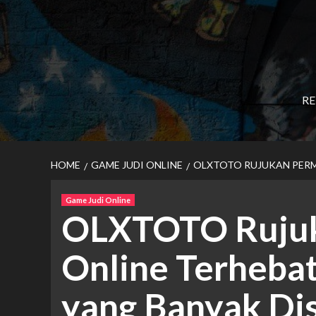
Skip
to
content
RE
HOME
GAME JUDI ONLINE
OLXTOTO RUJUKAN PERM
Game Judi Online
OLXTOTO Rujuk
Online Terheba
yang Banyak Di