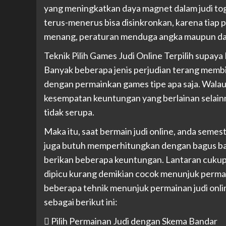
yang meningkatkan daya magnet dalam judi tog
terus-menerus bisa disinkronkan, karena tiap p
menang, peraturan menduga angka maupun dar
Teknik Pilih Games Judi Online Terpilih sup
Banyak beberapa jenis perjudian terang membik
dengan permainkan games tipe apa saja. Walaup
kesempatan keuntungan yang berlainan selai
tidak serupa.
Maka itu, saat bermain judi online, anda sem
juga butuh memperhitungkan dengan bagus bag
berikan beberapa keuntungan. Lantaran cukup
dipicu kurang demikian cocok menunjuk perma
beberapa tehnik menunjuk permainan judi onli
sebagai berikut ini:
 Pilih Permainan Judi dengan Skema Bandar