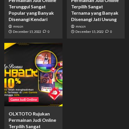
Permainan Judi Online
Permainan Judi Online
Terunggul Sangat
Terpilih Sangat
Popular yang Banyak
Ternama yang Banyak
Disenangi Kendari
Disenangi Jati Uwung
mnccn
mnccn
December 15, 2022
0
December 15, 2022
0
Game Judi Online
OLXTOTO Rujukan
Permainan Judi Online
Terpilih Sangat