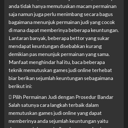
anda tidak hanya memutuskan macam permainan
saja namun juga perlu menimbang secara bagus
bagaimana menunjuk permainan judi yang cocok
di mana dapat memberinya beberapa keuntungan.
Lantaran banyak, beberapa bettor yang sukar
mendapat keuntungan disebabkan kurang
demikian pas menunjuk permainan yang sama.
Manfaat menghindar hal itu, baca beberapa
teknik memutuskan games judi online terhebat
biar berikan sejumlah keuntungan sebagaimana
berikut ini:
 Pilih Permainan Judi dengan Prosedur Bandar
Salah satunya cara langkah terbaik dalam
memutuskan games judi online yang dapat
memberinya anda sejumlah keuntungan yaitu