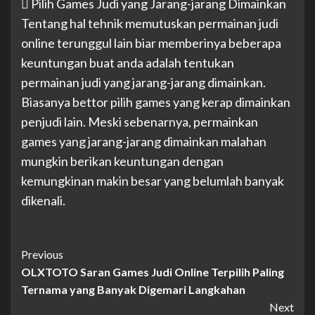
 Pilih Games Judi yang Jarang-jarang Dimainkan
Tentang hal tehnik memutuskan permainan judi
online terunggul lain biar memberinya beberapa
keuntungan buat anda adalah tentukan
permainan judi yang jarang-jarang dimainkan.
Biasanya bettor pilih games yang kerap dimainkan
penjudi lain. Meski sebenarnya, permainkan
games yang jarang-jarang dimainkan malahan
mungkin berikan keuntungan dengan
kemungkinan makin besar yang belumlah banyak
dikenali.
Post
Previous
OLXTOTO Saran Games Judi Online Terpilih Paling
Navigation
Ternama yang Banyak Digemari Langkahan
Next