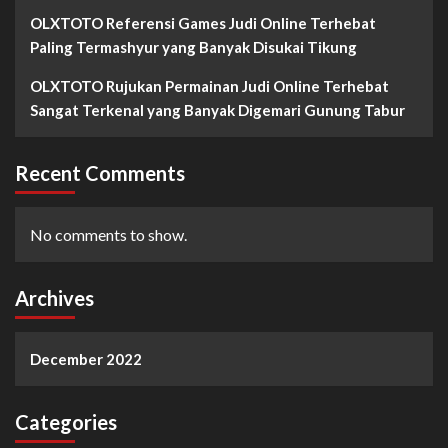
OLXTOTO Referensi Games Judi Online Terhebat
Paling Termashyur yang Banyak Disukai Tikung
OLXTOTO Rujukan Permainan Judi Online Terhebat
Sangat Terkenal yang Banyak Digemari Gunung Tabur
Recent Comments
No comments to show.
Archives
December 2022
Categories