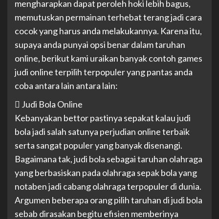
mengharapkan dapat peroleh hoki lebih bagus,
memutuskan permainan terhebat terang jadi cara
cocok yang harus anda melakukannya. Karena itu,
supaya anda punyai opsi benar dalam taruhan
online, berikut kami uraikan banyak contoh games
judi online terpilih terpopuler yang pantas anda
coba antara lain antara lain:
 Judi Bola Online
Kebanyakan bettor pastinya sepakat kalau judi
bola jadi salah satunya perjudian online terbaik
serta sangat populer yang banyak disenangi.
Bagaimana tak, judi bola sebagai taruhan olahraga
yang berbasiskan pada olahraga sepak bola yang
notaben jadi cabang olahraga terpopuler di dunia.
Argumen beberapa orang pilih taruhan di judi bola
sebab dirasakan begitu efisien memberinya