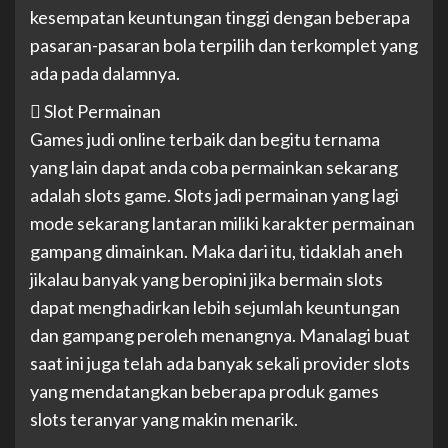
kesempatan keuntungan tinggi dengan beberapa
pasaran-pasaran bola terpilih dan terkomplet yang
ada pada dalamnya.
 Slot Permainan
Games judi online terbaik dan begitu ternama
yang lain dapat anda coba permainkan sekarang
adalah slots game. Slots jadi permainan yang lagi
mode sekarang lantaran miliki karakter permainan
gampang dimainkan. Maka dari itu, tidaklah aneh
jikalau banyak yang beropini jika bermain slots
dapat menghadirkan lebih sejumlah keuntungan
dan gampang peroleh menangnya. Manalagi buat
saat ini juga telah ada banyak sekali provider slots
yang mendatangkan beberapa produk games
slots teranyar yang makin menarik.