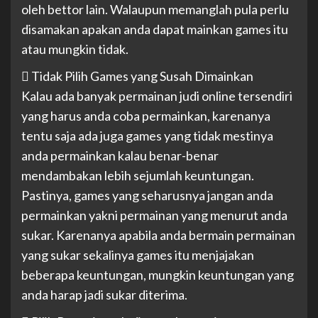
oleh bettor lain. Walaupun memanglah pula perlu
disamakan apakan anda dapat mainkan games itu
atau mungkin tidak.
 Tidak Pilih Games yang Susah Dimainkan
Kalau ada banyak permainan judi online tersendiri
yang harus anda coba permainkan, karenanya
tentu saja ada juga games yang tidak mestinya
anda permainkan kalau benar-benar
mendambakan lebih sejumlah keuntungan.
Pastinya, games yang seharusnya jangan anda
permainkan yakni permainan yang menurut anda
sukar. Karenanya apabila anda bermain permainan
yang sukar sekalinya games itu menjajakan
beberapa keuntungan, mungkin keuntungan yang
anda harap jadi sukar diterima.