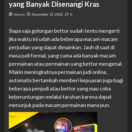
yang Banyak Disenangi Kras
mnccn
December 15, 2022
0
Siapa saja golongan bettor sudah tentu mengerti
jika waktu ini udah ada beberapa macam-macam
perjudian yang dapat dimainkan. Jauh di saat di
masa judi formal, yang cuma ada banyak macam
permainan atau permainan yang bettor mengenal.
Makin meningkatnya permainan judi online,
automatis bertambah memberi kepuasan juga bagi
beberapa penjudi atau bettor yang mau coba
keberuntungan melalui taruhan karena dapat
menunjuk pada macam permainan mana pun.