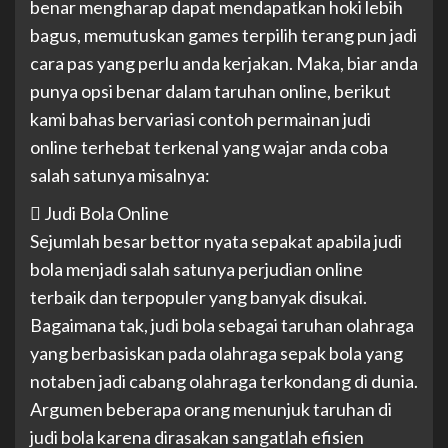
benar mengharap dapat mendapatkan hoki lebih
bagus, memutuskan games terpilih terang pun jadi
cara pas yang perlu anda kerjakan. Maka, biar anda
punya opsi benar dalam taruhan online, berikut
kami bahas bervariasi contoh permainan judi
online terhebat terkenal yang wajar anda coba
salah satunya misalnya:
 Judi Bola Online
Sejumlah besar bettor nyata sepakat apabila judi
bola menjadi salah satunya perjudian online
terbaik dan terpopuler yang banyak disukai.
Bagaimana tak, judi bola sebagai taruhan olahraga
yang berbasiskan pada olahraga sepak bola yang
notaben jadi cabang olahraga terkondang di dunia.
Argumen beberapa orang menunjuk taruhan di
judi bola karena dirasakan sangatlah efisien