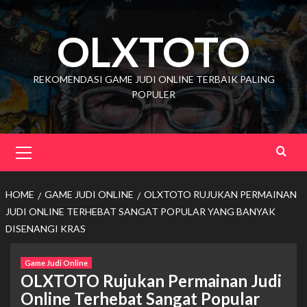
Skip
to
OLXTOTO
content
REKOMENDASI GAME JUDI ONLINE TERBAIK PALING
POPULER
Primary
Menu
HOME
GAME JUDI ONLINE
OLXTOTO RUJUKAN PERMAINAN
JUDI ONLINE TERHEBAT SANGAT POPULAR YANG BANYAK
DISENANGI KRAS
Game Judi Online
OLXTOTO Rujukan Permainan Judi
Online Terhebat Sangat Popular