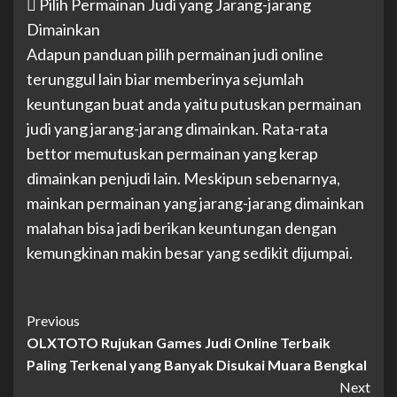
 Pilih Permainan Judi yang Jarang-jarang
Dimainkan
Adapun panduan pilih permainan judi online
terunggul lain biar memberinya sejumlah
keuntungan buat anda yaitu putuskan permainan
judi yang jarang-jarang dimainkan. Rata-rata
bettor memutuskan permainan yang kerap
dimainkan penjudi lain. Meskipun sebenarnya,
mainkan permainan yang jarang-jarang dimainkan
malahan bisa jadi berikan keuntungan dengan
kemungkinan makin besar yang sedikit dijumpai.
Post
Previous
OLXTOTO Rujukan Games Judi Online Terbaik
Navigation
Paling Terkenal yang Banyak Disukai Muara Bengkal
Next