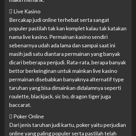
 Live Kasino
Bercakap judi online terhebat serta sangat
populer pastilah tak kan komplet kalau tak katakan
nama live kasino. Permainan kasino sendiri
sebenarnya udah ada lama dan sampai saat ini
masih jadi satu diantara permainan yang banyak
dicari beberapa penjudi. Rata-rata, berapa banyak
bettor berkeinginan untuk mainkan live kasino
permainan disebabkan banyaknya alternatif type
taruhan yang bisa dimainkan didalamnya seperti
roulette, blackjack, sic bo, dragon tiger juga
baccarat.
 Poker Online
Dari jenis taruhan judi kartu, poker yaitu perjudian
online yang paling populer serta pastilah telah