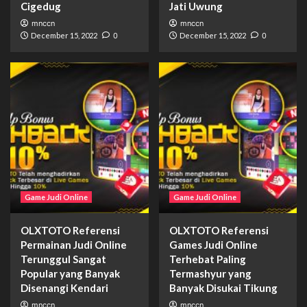
Cigedug
Jati Uwung
mnccn
mnccn
December 15, 2022
0
December 15, 2022
0
Game Judi Online
Game Judi Online
OLXTOTO Referensi
OLXTOTO Referensi
Permainan Judi Online
Games Judi Online
Terunggul Sangat
Terhebat Paling
Popular yang Banyak
Termashyur yang
Disenangi Kendari
Banyak Disukai Tikung
mnccn
mnccn