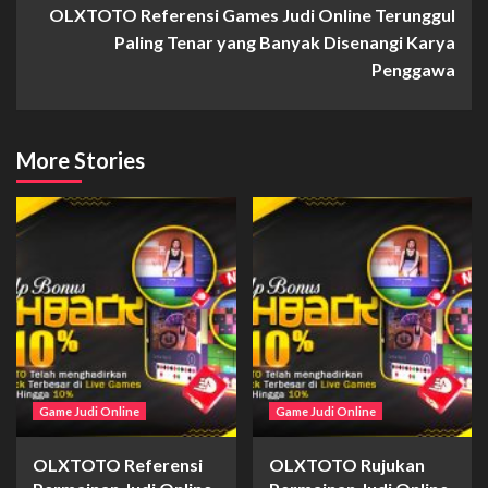
OLXTOTO Referensi Games Judi Online Terunggul
Paling Tenar yang Banyak Disenangi Karya
Penggawa
More Stories
Game Judi Online
Game Judi Online
OLXTOTO Referensi
OLXTOTO Rujukan