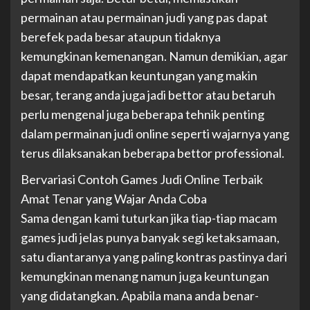
permainan atau permainan judi yang pas dapat
berefek pada besar ataupun tidaknya
kemungkinan kemenangan. Namun demikian, agar
dapat mendapatkan keuntungan yang makin
besar, terang anda juga jadi bettor atau betaruh
perlu mengenal juga beberapa tehnik penting
dalam permainan judi online seperti wajarnya yang
terus dilaksanakan beberapa bettor professional.
Bervariasi Contoh Games Judi Online Terbaik
Amat Tenar yang Wajar Anda Coba
Sama dengan kami tuturkan jika tiap-tiap macam
games judi jelas punya banyak segi ketaksamaan,
satu diantaranya yang paling kontras pastinya dari
kemungkinan menang namun juga keuntungan
yang didatangkan. Apabila mana anda benar-