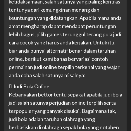
ketidaksamaan, salah satunya yang paling kontras
tentunya dari kemungkinan menang dan
keuntungan yang didatangkan. Apabila mana anda
amat mengharap dapat mendapat peruntungan
lebih bagus, pilih games terunggul terang pula jadi
cara cocok yang harus anda kerjakan. Untuk itu,
biar anda punyai alternatif benar dalam taruhan
online, berikut kami bahas bervariasi contoh
permainan judi online terpilih terkenal yang wajar
anda coba salah satunya misalnya:
 Judi Bola Online
Kebanyakan bettor tentu sepakat apabila judi bola
jadi salah satunya perjudian online terpilih serta
terpopuler yang banyak disukai. Bagaimana tak,
judi bola adalah taruhan olahraga yang
berbasiskan di olahraga sepak bola yang notaben