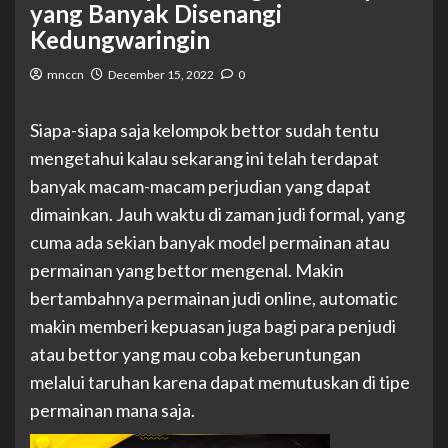
yang Banyak Disenangi
Kedungwaringin
mnccn
December 15, 2022
0
Siapa-siapa saja kelompok bettor sudah tentu
mengetahui kalau sekarang ini telah terdapat
banyak macam-macam perjudian yang dapat
dimainkan. Jauh waktu di zaman judi formal, yang
cuma ada sekian banyak model permainan atau
permainan yang bettor mengenal. Makin
bertambahnya permainan judi online, automatic
makin memberi kepuasan juga bagi para penjudi
atau bettor yang mau coba keberuntungan
melalui taruhan karena dapat memutuskan di tipe
permainan mana saja.