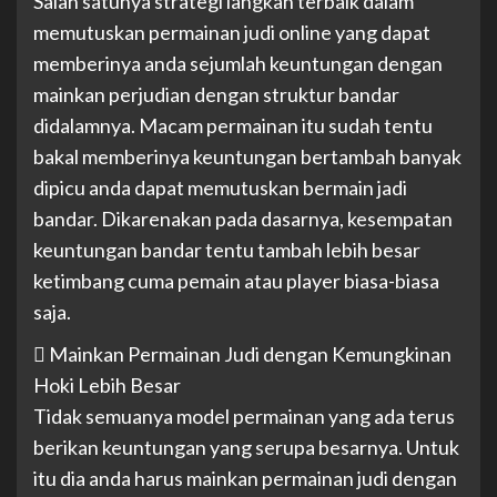
Salah satunya strategi langkah terbaik dalam
memutuskan permainan judi online yang dapat
memberinya anda sejumlah keuntungan dengan
mainkan perjudian dengan struktur bandar
didalamnya. Macam permainan itu sudah tentu
bakal memberinya keuntungan bertambah banyak
dipicu anda dapat memutuskan bermain jadi
bandar. Dikarenakan pada dasarnya, kesempatan
keuntungan bandar tentu tambah lebih besar
ketimbang cuma pemain atau player biasa-biasa
saja.
 Mainkan Permainan Judi dengan Kemungkinan
Hoki Lebih Besar
Tidak semuanya model permainan yang ada terus
berikan keuntungan yang serupa besarnya. Untuk
itu dia anda harus mainkan permainan judi dengan