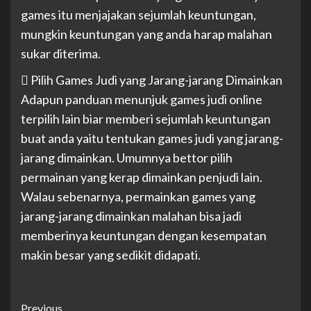
games itu menjajakan sejumlah keuntungan,
mungkin keuntungan yang anda harap malahan
sukar diterima.
 Pilih Games Judi yang Jarang-jarang Dimainkan
Adapun panduan menunjuk games judi online
terpilih lain biar memberi sejumlah keuntungan
buat anda yaitu tentukan games judi yang jarang-
jarang dimainkan. Umumnya bettor pilih
permainan yang kerap dimainkan penjudi lain.
Walau sebenarnya, permainkan games yang
jarang-jarang dimainkan malahan bisa jadi
memberinya keuntungan dengan kesempatan
makin besar yang sedikit didapati.
Post
Previous