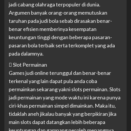
jadi cabang olahraga terpopuler di dunia.
Argumen banyak orang-orang memutuskan
taruhan pada judi bola sebab dirasakan benar-
benar efisien memberinya kesempatan
keuntungan tinggi dengan beberapa pasaran-
pasaran bola terbaik serta terkomplet yang ada
pada dalamnya.
 Slot Permainan
Games judi online terunggul dan benar-benar
terkenal yang lain dapat pula anda coba
permainkan sekarang yakni slots permainan. Slots
jadi permainan yang mode waktu ini karena punya
ciri-khas permainan simpel dimainkan. Maka itu,
tidaklah aneh jikalau banyak yang berpikiran jika
main slots dapat datangkan lebih beberapa
keuntungan dan gampang peroleh menangnya.