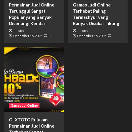
Permainan Judi Online
Games Judi Online
Terunggul Sangat
Terhebat Paling
Popular yang Banyak
Termashyur yang
Disenangi Kendari
Banyak Disukai Tikung
mnccn
mnccn
December 15, 2022
0
December 15, 2022
0
Game Judi Online
OLXTOTO Rujukan
Permainan Judi Online