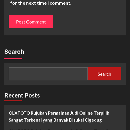
for the next time I comment.
Search
Search
Recent Posts
OLXTOTO Rujukan Permainan Judi Online Terpilih
Sangat Terkenal yang Banyak Disukai Cigedug