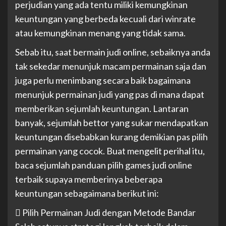
perjudian yang ada tentu miliki kemungkinan
keuntungan yang berbeda kecuali dari winrate
atau kemungkinan menang yang tidak sama.
Sebab itu, saat bermain judi online, sebaiknya anda
tak sekedar menunjuk macam permainan saja dan
juga perlu menimbang secara baik bagaimana
menunjuk permainan judi yang pas di mana dapat
memberikan sejumlah keuntungan. Lantaran
banyak, sejumlah bettor yang sukar mendapatkan
keuntungan disebabkan kurang demikian pas pilih
permainan yang cocok. Buat mengelit perihal itu,
baca sejumlah panduan pilih games judi online
terbaik supaya memberinya beberapa
keuntungan sebagaimana berikut ini:
 Pilih Permainan Judi dengan Metode Bandar