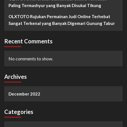
Paling Termashyur yang Banyak Disukai Tikung
OLXTOTO Rujukan Permainan Judi Online Terhebat
Sangat Terkenal yang Banyak Digemari Gunung Tabur
Recent Comments
No comments to show.
Archives
December 2022
Categories