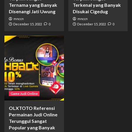
Ternama yang Banyak
Terkenal yang Banyak
Disenangi Jati Uwung
Disukai Cigedug
mnccn
mnccn
December 15, 2022
0
December 15, 2022
0
Game Judi Online
OLXTOTO Referensi
Permainan Judi Online
Terunggul Sangat
Popular yang Banyak