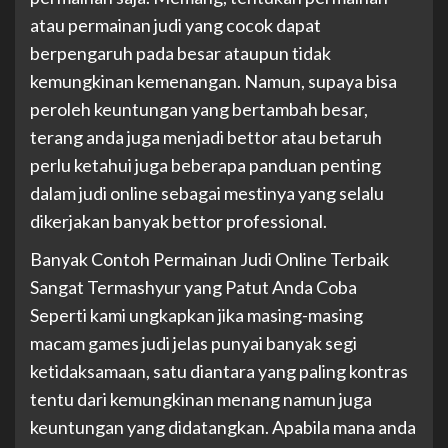
atau permainan judi yang cocok dapat
berpengaruh pada besar ataupun tidak
kemungkinan kemenangan. Namun, supaya bisa
peroleh keuntungan yang bertambah besar,
terang anda juga menjadi bettor atau betaruh
perlu ketahui juga beberapa panduan penting
dalam judi online sebagai mestinya yang selalu
dikerjakan banyak bettor professional.
Banyak Contoh Permainan Judi Online Terbaik
Sangat Termashyur yang Patut Anda Coba
Seperti kami ungkapkan jika masing-masing
macam games judi jelas punyai banyak segi
ketidaksamaan, satu diantara yang paling kontras
tentu dari kemungkinan menang namun juga
keuntungan yang didatangkan. Apabila mana anda