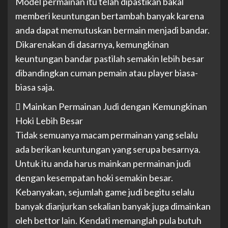
Model permainan itu telah dipastikan bakal
memberi keuntungan bertambah banyak karena
anda dapat memutuskan bermain menjadi bandar.
Dikarenakan di dasarnya, kemungkinan
keuntungan bandar pastilah semakin lebih besar
dibandingkan cuman pemain atau player biasa-
biasa saja.
 Mainkan Permainan Judi dengan Kemungkinan
Hoki Lebih Besar
Tidak semuanya macam permainan yang selalu
ada berikan keuntungan yang serupa besarnya.
Untuk itu anda harus mainkan permainan judi
dengan kesempatan hoki semakin besar.
Kebanyakan, sejumlah game judi begitu selalu
banyak dianjurkan sekalian banyak juga dimainkan
oleh bettor lain. Kendati memanglah pula butuh