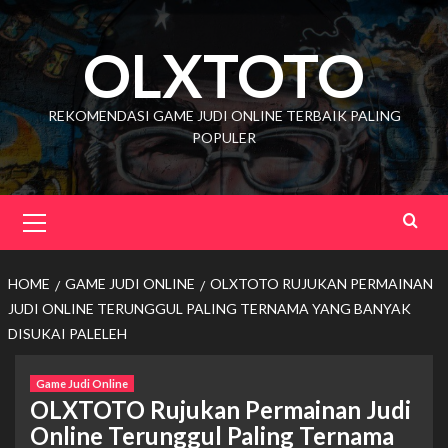
Skip
to
OLXTOTO
content
REKOMENDASI GAME JUDI ONLINE TERBAIK PALING
POPULER
Primary
Menu
HOME
GAME JUDI ONLINE
OLXTOTO RUJUKAN PERMAINAN
JUDI ONLINE TERUNGGUL PALING TERNAMA YANG BANYAK
DISUKAI PALELEH
Game Judi Online
OLXTOTO Rujukan Permainan Judi
Online Terunggul Paling Ternama