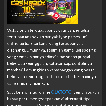
Walau telah terdapat banyak variasi perjudian,
tentunya ada sekian banyak type games judi
online terbaik terkenal yang terus banyak
disenangi. Umumnya, sejumlah game judi spesifik
yang semakin banyak dimainkan sebab punyai
beberapa keunggulan, katakan saja contohnya
memberi kemungkinan kemenangan yang besar,
beberapa keuntungan atau karakter bermainnya
yang simpel dimainkan.
Saat bermain judi online
OLXTOTO
, pemain bukan
hanya perlu mengedepankan di alternatif tipe
permainan saja. Memang, tentukan permainan