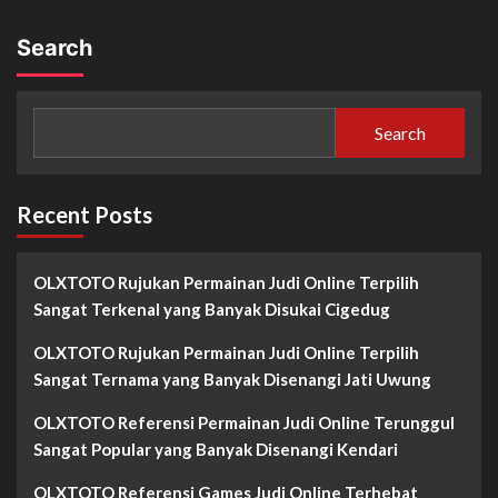
Search
Search
Recent Posts
OLXTOTO Rujukan Permainan Judi Online Terpilih
Sangat Terkenal yang Banyak Disukai Cigedug
OLXTOTO Rujukan Permainan Judi Online Terpilih
Sangat Ternama yang Banyak Disenangi Jati Uwung
OLXTOTO Referensi Permainan Judi Online Terunggul
Sangat Popular yang Banyak Disenangi Kendari
OLXTOTO Referensi Games Judi Online Terhebat