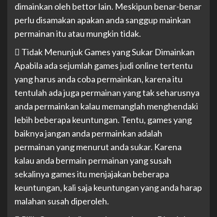
dimainkan oleh bettor lain. Meskipun benar-benar
perlu disamakan apakan anda sanggup mainkan
permainan itu atau mungkin tidak.
 Tidak Menunjuk Games yang Sukar Dimainkan
Apabila ada sejumlah games judi online tertentu
yang harus anda coba permainkan, karena itu
tentulah ada juga permainan yang tak seharusnya
anda permainkan kalau memanglah menghendaki
lebih beberapa keuntungan. Tentu, games yang
baiknya jangan anda permainkan adalah
permainan yang menurut anda sukar. Karena
kalau anda bermain permainan yang susah
sekalinya games itu menjajakan beberapa
keuntungan, kali saja keuntungan yang anda harap
malahan susah diperoleh.