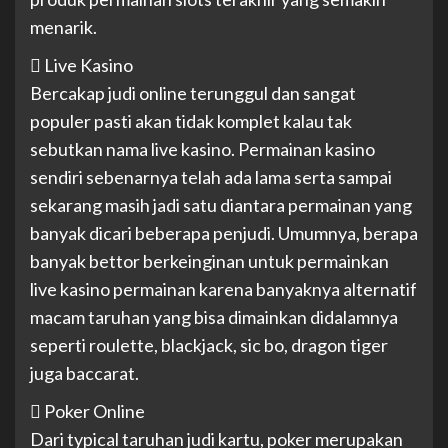
menarik.
 Live Kasino
Bercakap judi online terunggul dan sangat
populer pasti akan tidak komplet kalau tak
sebutkan nama live kasino. Permainan kasino
sendiri sebenarnya telah ada lama serta sampai
sekarang masih jadi satu diantara permainan yang
banyak dicari beberapa penjudi. Umumnya, berapa
banyak bettor berkeinginan untuk permainkan
live kasino permainan karena banyaknya alternatif
macam taruhan yang bisa dimainkan didalamnya
seperti roulette, blackjack, sic bo, dragon tiger
juga baccarat.
 Poker Online
Dari typical taruhan judi kartu, poker merupakan