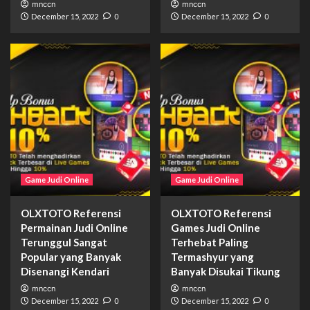
mnccn
mnccn
December 15, 2022
0
December 15, 2022
0
Game Judi Online
Game Judi Online
OLXTOTO Referensi
OLXTOTO Referensi
Permainan Judi Online
Games Judi Online
Terunggul Sangat
Terhebat Paling
Popular yang Banyak
Termashyur yang
Disenangi Kendari
Banyak Disukai Tikung
mnccn
mnccn
December 15, 2022
0
December 15, 2022
0