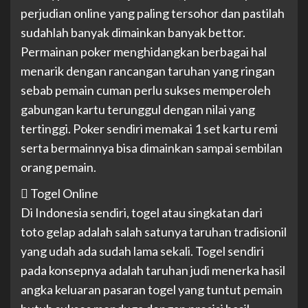
perjudian online yang paling tersohor dan pastilah
sudahlah banyak dimainkan banyak bettor.
Permainan poker menghidangkan berbagai hal
menarik dengan rancangan taruhan yang ringan
sebab pemain cuman perlu sukses memperoleh
gabungan kartu terunggul dengan nilai yang
tertinggi. Poker sendiri memakai 1 set kartu remi
serta bermainnya bisa dimainkan sampai sembilan
orang pemain.
 Togel Online
Di Indonesia sendiri, togel atau singkatan dari
toto gelap adalah salah satunya taruhan tradisionil
yang udah ada sudah lama sekali. Togel sendiri
pada konsepnya adalah taruhan judi menerka hasil
angka keluaran pasaran togel yang tuntut pemain