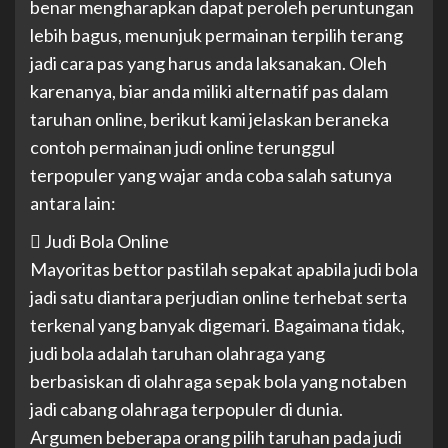
benar mengharapkan dapat peroleh peruntungan
lebih bagus, menunjuk permainan terpilih terang
jadi cara pas yang harus anda laksanakan. Oleh
karenanya, biar anda miliki alternatif pas dalam
taruhan online, berikut kami jelaskan beraneka
contoh permainan judi online terunggul
terpopuler yang wajar anda coba salah satunya
antara lain:
 Judi Bola Online
Mayoritas bettor pastilah sepakat apabila judi bola
jadi satu diantara perjudian online terhebat serta
terkenal yang banyak digemari. Bagaimana tidak,
judi bola adalah taruhan olahraga yang
berbasiskan di olahraga sepak bola yang notaben
jadi cabang olahraga terpopuler di dunia.
Argumen beberapa orang pilih taruhan pada judi