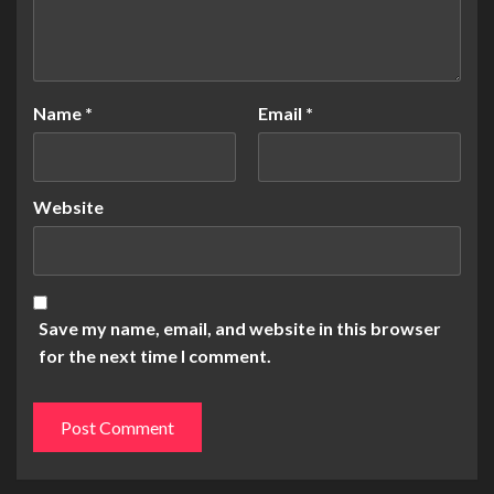
Name
*
Email
*
Website
Save my name, email, and website in this browser
for the next time I comment.