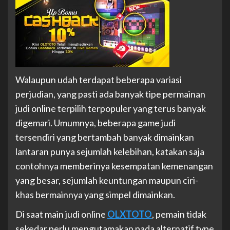
Walaupun udah terdapat beberapa variasi
perjudian, yang pasti ada banyak tipe permainan
judi online terpilih terpopuler yang terus banyak
digemari. Umumnya, beberapa game judi
tersendiri yang bertambah banyak dimainkan
lantaran punya sejumlah kelebihan, katakan saja
contohnya memberinya kesempatan kemenangan
yang besar, sejumlah keuntungan maupun ciri-
khas bermainnya yang simpel dimainkan.
Di saat main judi online
OLXTOTO
, pemain tidak
sekedar perlu mengutamakan pada alternatif type