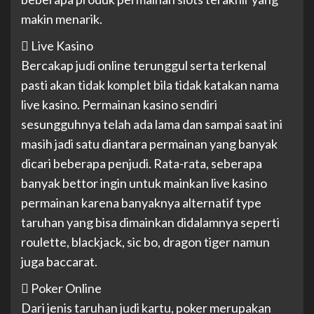
makin menarik.
 Live Kasino
Bercakap judi online terunggul serta terkenal
pasti akan tidak komplet bila tidak katakan nama
live kasino. Permainan kasino sendiri
sesungguhnya telah ada lama dan sampai saat ini
masih jadi satu diantara permainan yang banyak
dicari beberapa penjudi. Rata-rata, seberapa
banyak bettor ingin untuk mainkan live kasino
permainan karena banyaknya alternatif type
taruhan yang bisa dimainkan didalamnya seperti
roulette, blackjack, sic bo, dragon tiger namun
juga baccarat.
 Poker Online
Dari jenis taruhan judi kartu, poker merupakan