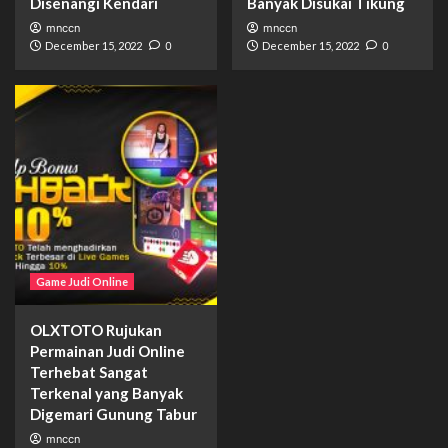
Disenangi Kendari
Banyak Disukai Tikung
mnccn
mnccn
December 15, 2022
0
December 15, 2022
0
Game Judi Online
OLXTOTO Rujukan
Permainan Judi Online
Terhebat Sangat
Terkenal yang Banyak
Digemari Gunung Tabur
mnccn