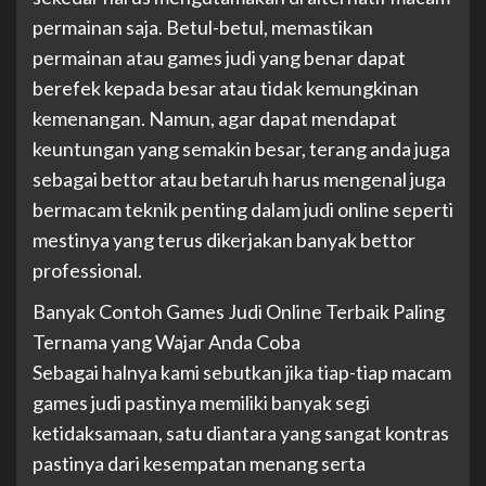
permainan saja. Betul-betul, memastikan
permainan atau games judi yang benar dapat
berefek kepada besar atau tidak kemungkinan
kemenangan. Namun, agar dapat mendapat
keuntungan yang semakin besar, terang anda juga
sebagai bettor atau betaruh harus mengenal juga
bermacam teknik penting dalam judi online seperti
mestinya yang terus dikerjakan banyak bettor
professional.
Banyak Contoh Games Judi Online Terbaik Paling
Ternama yang Wajar Anda Coba
Sebagai halnya kami sebutkan jika tiap-tiap macam
games judi pastinya memiliki banyak segi
ketidaksamaan, satu diantara yang sangat kontras
pastinya dari kesempatan menang serta