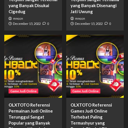
yang Banyak Disukai
yang Banyak Disenangi
Cigedug
Jati Uwung
mnccn
mnccn
December 15, 2022
0
December 15, 2022
0
Game Judi Online
Game Judi Online
OLXTOTO Referensi
OLXTOTO Referensi
Permainan Judi Online
Games Judi Online
Terunggul Sangat
Terhebat Paling
Popular yang Banyak
Termashyur yang