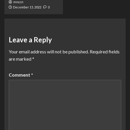
mnccn
December 15, 2022
0
Leave a Reply
Your email address will not be published.
Required fields
are marked
*
Comment
*