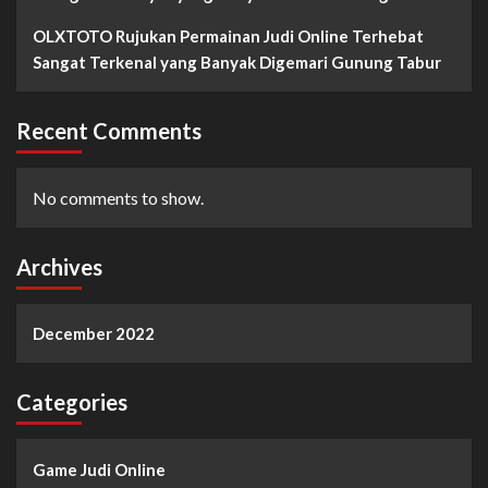
OLXTOTO Rujukan Permainan Judi Online Terhebat
Sangat Terkenal yang Banyak Digemari Gunung Tabur
Recent Comments
No comments to show.
Archives
December 2022
Categories
Game Judi Online