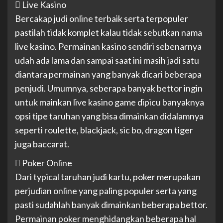
 Live Kasino
Bercakap judi online terbaik serta terpopuler
pastilah tidak komplet kalau tidak sebutkan nama
live kasino. Permainan kasino sendiri sebenarnya
udah ada lama dan sampai saat ini masih jadi satu
diantara permainan yang banyak dicari beberapa
penjudi. Umumnya, seberapa banyak bettor ingin
untuk mainkan live kasino game dipicu banyaknya
opsi tipe taruhan yang bisa dimainkan didalamnya
seperti roulette, blackjack, sic bo, dragon tiger
juga baccarat.
 Poker Online
Dari typical taruhan judi kartu, poker merupakan
perjudian online yang paling populer serta yang
pasti sudahlah banyak dimainkan beberapa bettor.
Permainan poker menghidangkan beberapa hal