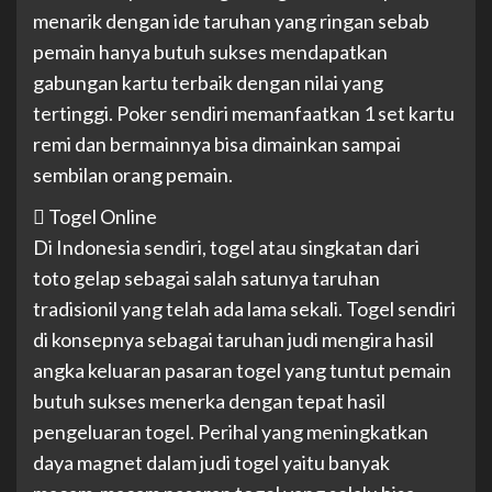
menarik dengan ide taruhan yang ringan sebab
pemain hanya butuh sukses mendapatkan
gabungan kartu terbaik dengan nilai yang
tertinggi. Poker sendiri memanfaatkan 1 set kartu
remi dan bermainnya bisa dimainkan sampai
sembilan orang pemain.
 Togel Online
Di Indonesia sendiri, togel atau singkatan dari
toto gelap sebagai salah satunya taruhan
tradisionil yang telah ada lama sekali. Togel sendiri
di konsepnya sebagai taruhan judi mengira hasil
angka keluaran pasaran togel yang tuntut pemain
butuh sukses menerka dengan tepat hasil
pengeluaran togel. Perihal yang meningkatkan
daya magnet dalam judi togel yaitu banyak