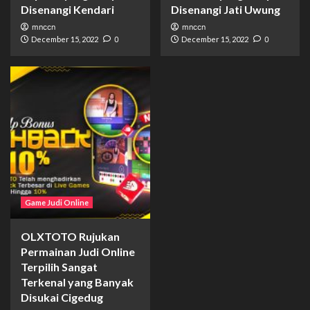
Disenangi Kendari
Disenangi Jati Uwung
mnccn
mnccn
December 15, 2022
0
December 15, 2022
0
Game Judi Online
OLXTOTO Rujukan
Permainan Judi Online
Terpilih Sangat
Terkenal yang Banyak
Disukai Cigedug