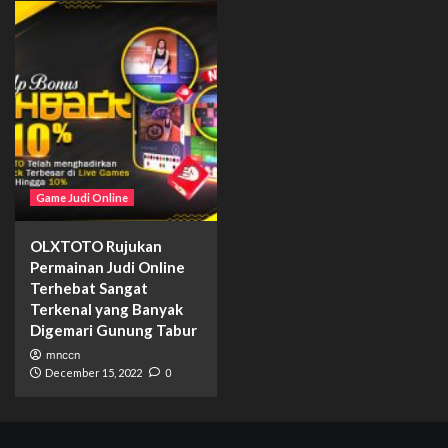
Game Judi Online
OLXTOTO Rujukan
Permainan Judi Online
Terhebat Sangat
Terkenal yang Banyak
Digemari Gunung Tabur
mnccn
December 15, 2022
0