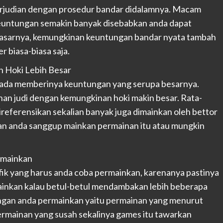
rjudian dengan prosedur bandar didalamnya. Macam
keuntungan semakin banyak disebabkan anda dapat
dasarnya, kemungkinan keuntungan bandar nyata tambah
 biasa-biasa saja.
 Hoki Lebih Besar
ada memberinya keuntungan yang serupa besarnya.
an judi dengan kemungkinan hoki makin besar. Rata-
direferensikan sekalian banyak juga dimainkan oleh bettor
akan anda sanggup mainkan permainan itu atau mungkin
imainkan
ifik yang harus anda coba permainkan, karenanya pastinya
ainkan kalau betul-betul mendambakan lebih beberapa
ngan anda permainkan yaitu permainan yang menurut
ermainan yang susah sekalinya games itu tawarkan