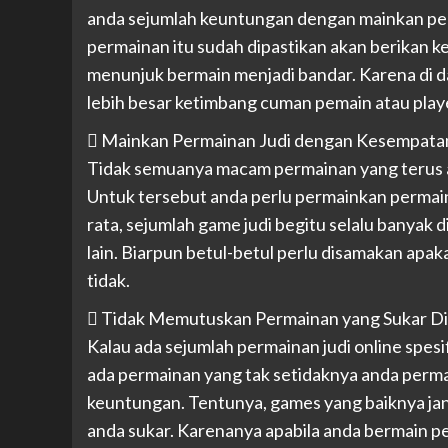
anda sejumlah keuntungan dengan mainkan pe
permainan itu sudah dipastikan akan berikan 
menunjuk bermain menjadi bandar. Karena di 
lebih besar ketimbang cuman pemain atau player
 Mainkan Permainan Judi dengan Kesempatan
Tidak semuanya macam permainan yang terus 
Untuk tersebut anda perlu permainkan permain
rata, sejumlah game judi begitu selalu banyak 
lain. Biarpun betul-betul perlu disamakan ap
tidak.
 Tidak Memutuskan Permainan yang Sukar D
Kalau ada sejumlah permainan judi online spes
ada permainan yang tak setidaknya anda perm
keuntungan. Tentunya, games yang baiknya ja
anda sukar. Karenanya apabila anda bermain p