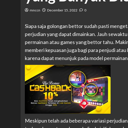
mnccn
December 15, 2022
0
Siapa saja golongan bettor sudah pasti menget
perjudian yang dapat dimainkan. Jauh sewaktu d
permainan atau games yang bettor tahu. Makin
memberi kepuasan juga bagi para penjudi atau
karena dapat menunjuk pada model permainan 
Meskipun telah ada beberapa variasi perjudian,