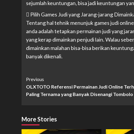
sejumlah keuntungan, bisa jadi keuntungan ya
 Pilih Games Judi yang Jarang-jarang Dimaink
Tentang hal tehnik menunjuk games judi online
anda adalah tetapkan permainan judi yang jara
yang kerap dimainkan penjudi lain. Walau seb
dimainkan malahan bisa-bisa berikan keuntun
banyak dikenali.
Post
Previous
OLXTOTO Referensi Permainan Judi Online Ter
Navigation
Paling Ternama yang Banyak Disenangi Tombolo
More Stories