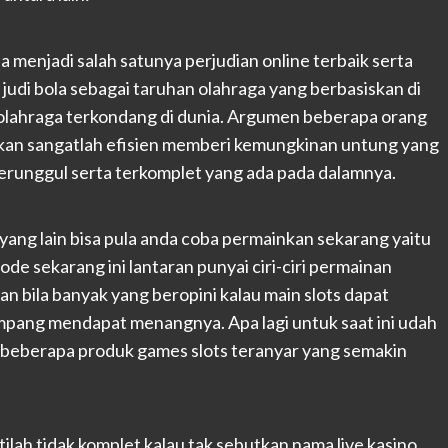
a menjadi salah satunya perjudian online terbaik serta
 judi bola sebagai taruhan olahraga yang berbasiskan di
 olahraga terkondang di dunia. Argumen beberapa orang
akan sangatlah efisien memberi kemungkinan untung yang
erunggul serta terkomplet yang ada pada dalamnya.
 yang lain bisa pula anda coba permainkan sekarang yaitu
ode sekarang ini lantaran punyai ciri-ciri permainan
an bila banyak yang beropini kalau main slots dapat
pang mendapat menangnya. Apa lagi untuk saat ini udah
 beberapa produk games slots teranyar yang semakin
tilah tidak komplet kalau tak sebutkan nama live kasino.