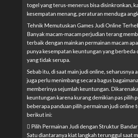
togel yang terus-menerus bisa disinkronkan, kar
kesempatan menang, peraturan menduga angka
Tehnik Memutuskan Games Judi Online Terh
Banyak macam-macam perjudian terang membua
terbaik dengan mainkan permainan macam apa s
punya kesempatan keuntungan yang berbeda d
yang tidak serupa.
Sebab itu, di saat main judi online, seharusny
juga perlu menimbang secara bagus bagaimana
memberinya sejumlah keuntungan. Dikarenakan
keuntungan karena kurang demikian pas pilih p
beberapa panduan pilih permainan judi online 
berikut ini:
 Pilih Permainan Judi dengan Struktur Bandar
Satu diantaranya kiat langkah terunggul saat 