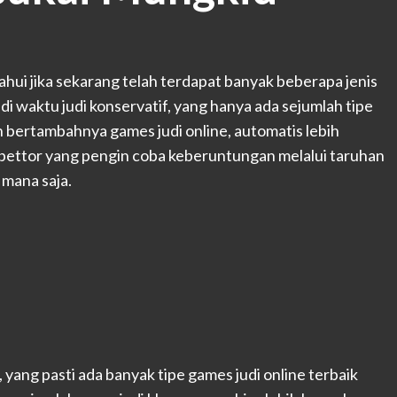
ahui jika sekarang telah terdapat banyak beberapa jenis
i waktu judi konservatif, yang hanya ada sejumlah tipe
 bertambahnya games judi online, automatis lebih
 bettor yang pengin coba keberuntungan melalui taruhan
mana saja.
 yang pasti ada banyak tipe games judi online terbaik