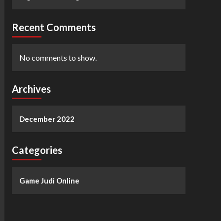
Recent Comments
No comments to show.
Archives
December 2022
Categories
Game Judi Online