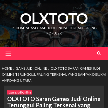
Skip
to
OLXTOTO
content
REKOMENDASI GAME JUDI ONLINE TERBAIK PALING
POPULER
Primary
Menu
HOME
GAME JUDI ONLINE
OLXTOTO SARAN GAMES JUDI
ONLINE TERUNGGUL PALING TERKENAL YANG BANYAK DISUKAI
AMFOANG UTARA
Game Judi Online
OLXTOTO Saran Games Judi Online
Terunggul Paling Terkenal yang