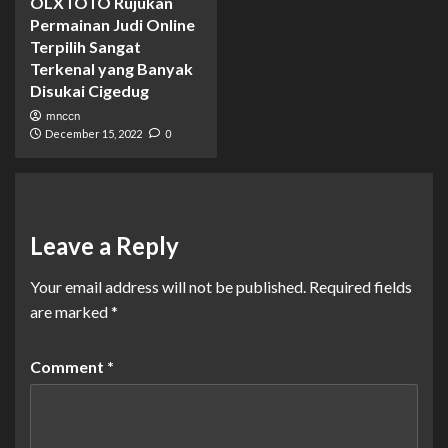
OLXTOTO Rujukan
Permainan Judi Online
Terpilih Sangat
Terkenal yang Banyak
Disukai Cigedug
mnccn
December 15, 2022
0
Leave a Reply
Your email address will not be published.
Required fields
are marked
*
Comment
*