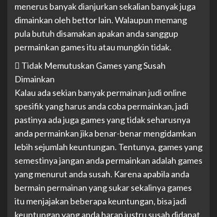
menerus banyak dianjurkan sekalian banyak juga
dimainkan oleh bettor lain. Walaupun memang
pula butuh disamakan apakan anda sanggup
permainkan games itu atau mungkin tidak.
 Tidak Memutuskan Games yang Susah
Dimainkan
Kalau ada sekian banyak permainan judi online
spesifik yang harus anda coba permainkan, jadi
pastinya ada juga games yang tidak seharusnya
anda permainkan jika benar-benar mengidamkan
lebih sejumlah keuntungan. Tentunya, games yang
semestinya jangan anda permainkan adalah games
yang menurut anda susah. Karena apabila anda
bermain permainan yang sukar sekalinya games
itu menjajakan beberapa keuntungan, bisa jadi
keuntungan yang anda harap justru susah didapat.