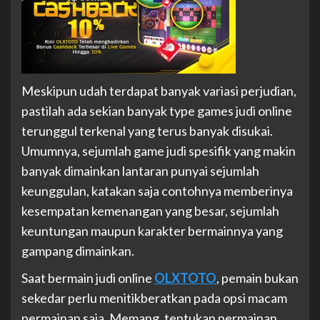
Meskipun udah terdapat banyak variasi perjudian,
pastilah ada sekian banyak type games judi online
terunggul terkenal yang terus banyak disukai.
Umumnya, sejumlah game judi spesifik yang makin
banyak dimainkan lantaran punyai sejumlah
keunggulan, katakan saja contohnya memberinya
kesempatan kemenangan yang besar, sejumlah
keuntungan maupun karakter bermainnya yang
gampang dimainkan.
Saat bermain judi online
OLXTOTO
, pemain bukan
sekedar perlu menitikberatkan pada opsi macam
permainan saja. Memang, tentukan permainan