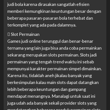
judi bola karena dirasakan sangatlah efisien
memberi kemungkinan keuntungan besar dengan
beberapa pasaran-pasaran bola terhebat dan
terkomplet yang ada pada dalamnya.
 Slot Permainan
Games judi online terunggul dan benar-benar
ternama yang lain juga bisa anda coba permainkan
sekarang merupakan slots permainan. Slots jadi
permainan yang tengah trend waktu ini sebab
mempunyai karakter permainan simpel dimainkan.
Karena itu, tidaklah aneh jikalau banyak yang
berkesimpulan kalau main slots dapat datangkan
lebih beberapa keuntungan dan gampang
mendapat menangnya. Manalagi untuk saat ini
juga udah ada banyak sekali provider slots yang
mendatangkan beberapa produk permainan slots