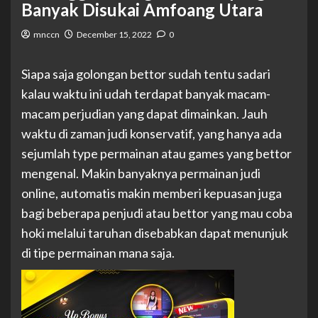
Banyak Disukai Amfoang Utara
mnccn
December 15, 2022
0
Siapa saja golongan bettor sudah tentu sadari
kalau waktu ini udah terdapat banyak macam-
macam perjudian yang dapat dimainkan. Jauh
waktu di zaman judi konservatif, yang hanya ada
sejumlah type permainan atau games yang bettor
mengenal. Makin banyaknya permainan judi
online, automatis makin memberi kepuasan juga
bagi beberapa penjudi atau bettor yang mau coba
hoki melalui taruhan disebabkan dapat menunjuk
di tipe permainan mana saja.