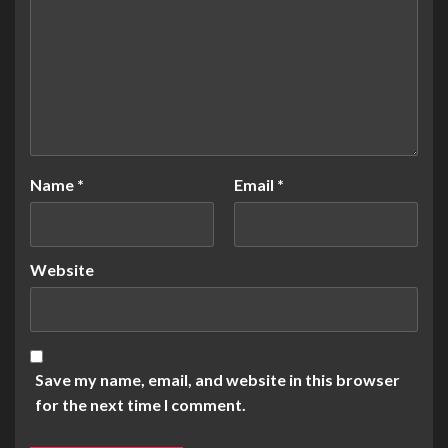
Name
*
Email
*
Website
Save my name, email, and website in this browser
for the next time I comment.