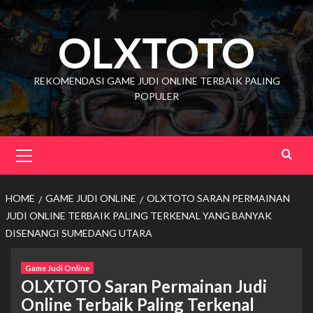
Skip
to
OLXTOTO
content
REKOMENDASI GAME JUDI ONLINE TERBAIK PALING
POPULER
Primary
Menu
HOME
GAME JUDI ONLINE
OLXTOTO SARAN PERMAINAN
JUDI ONLINE TERBAIK PALING TERKENAL YANG BANYAK
DISENANGI SUMEDANG UTARA
Game Judi Online
OLXTOTO Saran Permainan Judi
Online Terbaik Paling Terkenal