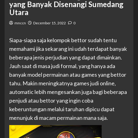
yang Banyak Disenangi Sumedang
Utara
mnccn
December 15, 2022
0
Siapa-siapa saja kelompok bettor sudah tentu
memahami jika sekarang ini udah terdapat banyak
beberapa jenis perjudian yang dapat dimainkan.
Jauh saat di masa judi formal, yang hanya ada
banyak model permainan atau games yang bettor
tahu. Makin meningkatnya games judi online,
automatic lebih mengesankan juga bagi beberapa
penjudi atau bettor yang ingin coba
keberuntungan melalui taruhan dipicu dapat
menunjuk di macam permainan mana saja.