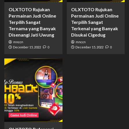
OLXTOTO Rujukan
OLXTOTO Rujukan
Permainan Judi Online
Permainan Judi Online
Terpilih Sangat
Terpilih Sangat
Ternama yang Banyak
Terkenal yang Banyak
Disenangi Jati Uwung
Disukai Cigedug
mnccn
mnccn
December 15, 2022
0
December 15, 2022
0
Game Judi Online