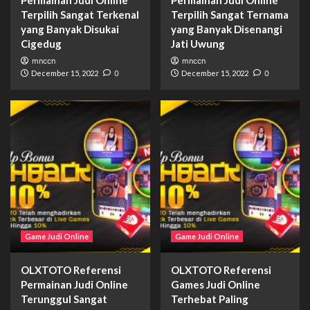
Permainan Judi Online
Permainan Judi Online
Terpilih Sangat Terkenal
Terpilih Sangat Ternama
yang Banyak Disukai
yang Banyak Disenangi
Cigedug
Jati Uwung
mnccn
mnccn
December 15, 2022
0
December 15, 2022
0
Game Judi Online
Game Judi Online
OLXTOTO Referensi
OLXTOTO Referensi
Permainan Judi Online
Games Judi Online
Terunggul Sangat
Terhebat Paling