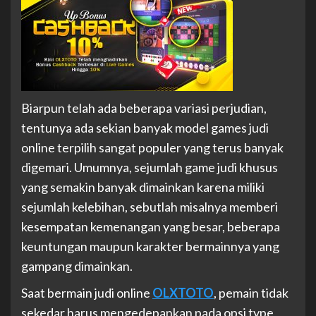
Biarpun telah ada beberapa variasi perjudian,
tentunya ada sekian banyak model games judi
online terpilih sangat populer yang terus banyak
digemari. Umumnya, sejumlah game judi khusus
yang semakin banyak dimainkan karena miliki
sejumlah kelebihan, sebutlah misalnya memberi
kesempatan kemenangan yang besar, beberapa
keuntungan maupun karakter bermainnya yang
gampang dimainkan.
Saat bermain judi online
OLXTOTO
, pemain tidak
sekedar harus mengedepankan pada opsi type