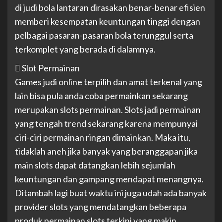
di judi bola lantaran dirasakan benar-benar efisien
memberi kesempatan keuntungan tinggi dengan
pelbagai pasaran-pasaran bola terunggul serta
terkomplet yang berada di dalamnya.
 Slot Permainan
Games judi online terpilih dan amat terkenal yang
lain bisa pula anda coba permainkan sekarang
merupakan slots permainan. Slots jadi permainan
yang tengah trend sekarang karena mempunyai
ciri-ciri permainan ringan dimainkan. Maka itu,
tidaklah aneh jika banyak yang beranggapan jika
main slots dapat datangkan lebih sejumlah
keuntungan dan gampang mendapat menangnya.
Ditambah lagi buat waktu ini juga udah ada banyak
provider slots yang mendatangkan beberapa
produk permainan slots terkini yang makin