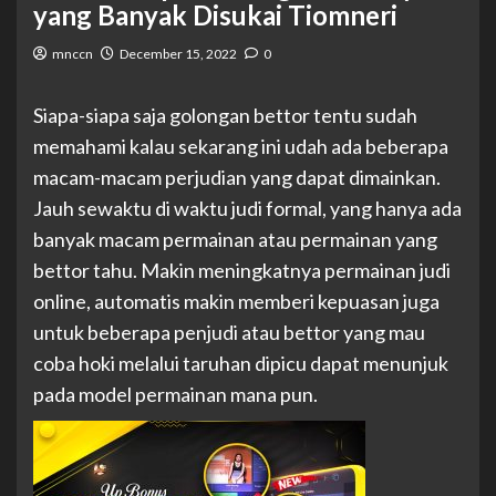
yang Banyak Disukai Tiomneri
mnccn
December 15, 2022
0
Siapa-siapa saja golongan bettor tentu sudah
memahami kalau sekarang ini udah ada beberapa
macam-macam perjudian yang dapat dimainkan.
Jauh sewaktu di waktu judi formal, yang hanya ada
banyak macam permainan atau permainan yang
bettor tahu. Makin meningkatnya permainan judi
online, automatis makin memberi kepuasan juga
untuk beberapa penjudi atau bettor yang mau
coba hoki melalui taruhan dipicu dapat menunjuk
pada model permainan mana pun.