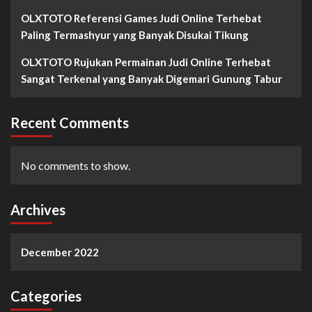
OLXTOTO Referensi Games Judi Online Terhebat
Paling Termashyur yang Banyak Disukai Tikung
OLXTOTO Rujukan Permainan Judi Online Terhebat
Sangat Terkenal yang Banyak Digemari Gunung Tabur
Recent Comments
No comments to show.
Archives
December 2022
Categories