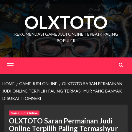
Skip
to
OLXTOTO
content
REKOMENDASI GAME JUDI ONLINE TERBAIK PALING
POPULER
Primary
Menu
HOME
GAME JUDI ONLINE
OLXTOTO SARAN PERMAINAN
JUDI ONLINE TERPILIH PALING TERMASHYUR YANG BANYAK
DISUKAI TIOMNERI
Game Judi Online
OLXTOTO Saran Permainan Judi
Online Terpilih Paling Termashyur