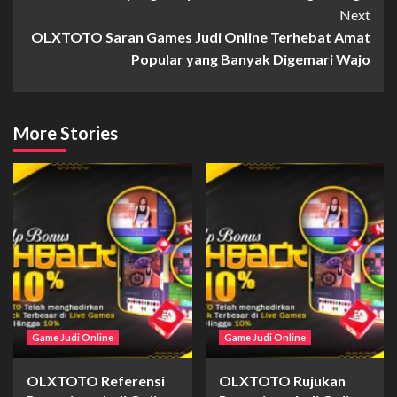
Next
OLXTOTO Saran Games Judi Online Terhebat Amat
Popular yang Banyak Digemari Wajo
More Stories
Game Judi Online
Game Judi Online
OLXTOTO Referensi
OLXTOTO Rujukan