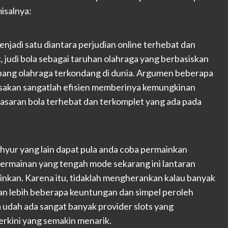
isalnya:
enjadi satu diantara perjudian online terhebat dan
, judi bola sebagai taruhan olahraga yang berbasiskan
abang olahraga terkondang di dunia. Argumen beberapa
rasakan sangatlah efisien memberinya kemungkinan
asaran bola terhebat dan terkomplet yang ada pada
hyur yang lain dapat pula anda coba permainkan
i permainan yang tengah mode sekarang ini lantaran
kan. Karena itu, tidaklah mengherankan kalau banyak
kan lebih beberapa keuntungan dan simpel peroleh
 udah ada sangat banyak provider slots yang
rkini yang semakin menarik.