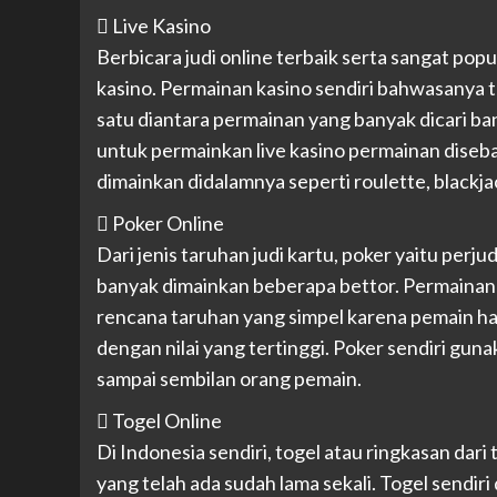
 Live Kasino
Berbicara judi online terbaik serta sangat popu
kasino. Permainan kasino sendiri bahwasanya t
satu diantara permainan yang banyak dicari ba
untuk permainkan live kasino permainan diseb
dimainkan didalamnya seperti roulette, blackja
 Poker Online
Dari jenis taruhan judi kartu, poker yaitu perju
banyak dimainkan beberapa bettor. Permaina
rencana taruhan yang simpel karena pemain h
dengan nilai yang tertinggi. Poker sendiri gun
sampai sembilan orang pemain.
 Togel Online
Di Indonesia sendiri, togel atau ringkasan dari
yang telah ada sudah lama sekali. Togel sendir