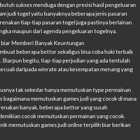
 butuh sukses menduga dengan presisi hasil pengeluaran
m judi togel yaitu banyaknya beberapa jenis pasaran
enakan tiap-tiap pasaran togel juga pastinya berlainan
ngka maupun dari agenda pengeluaran togelnya.
k biar Memberi Banyak Keuntungan
mbuat beberapa bettor sekaligus bisa coba hoki terbaik
iarpun begitu, tiap-tiap perjudian yang ada tentulah
kecuali daripada winrate atau kesempatan menang yang
eharusnya tak sekedar hanya memutuskan type permainan
us bagaimana memutuskan games judi yang cocok di mana
enakan banyak, beberapa bettor yang susah
demikian cocok memutuskan permainan yang cocok.
nik memutuskan games judi online terpilih biar berikan