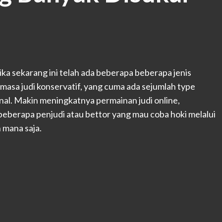
jika sekarang ini telah ada beberapa beberapa jenis
 masa judi konservatif, yang cuma ada sejumlah type
al. Makin meningkatnya permainan judi online,
beberapa penjudi atau bettor yang mau coba hoki melalui
 mana saja.