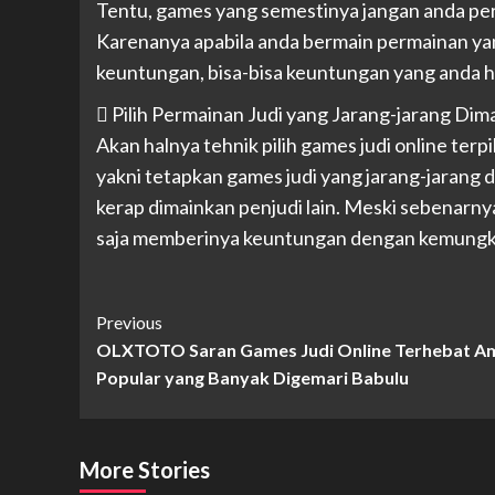
Tentu, games yang semestinya jangan anda pe
Karenanya apabila anda bermain permainan ya
keuntungan, bisa-bisa keuntungan yang anda h
 Pilih Permainan Judi yang Jarang-jarang Dim
Akan halnya tehnik pilih games judi online ter
yakni tetapkan games judi yang jarang-jarang
kerap dimainkan penjudi lain. Meski sebenarny
saja memberinya keuntungan dengan kemungki
Post
Previous
OLXTOTO Saran Games Judi Online Terhebat A
Navigation
Popular yang Banyak Digemari Babulu
More Stories