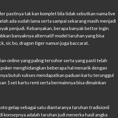
ler pastinya tak kan komplet bila tidak sebutkan nama live
elah ada sudah lama serta sampai sekarang masih menjadi
nyak penjudi. Kebanyakan, berapa banyak bettor ingin
abkan banyaknya alternatif model taruhan yang bisa
ck, sic bo, dragon tiger namun juga baccarat.
dian online yang paling tersohor serta yang pasti telah
n poker menghidangkan beberapa hal menarik dengan
anya butuh sukses mendapatkan paduan kartu terunggul
akan 1 set kartu remi serta bermainnya bisa dimainkan
 toto gelap sebagai satu diantaranya taruhan tradisionil
i di konsepnya adalah taruhan judi menerka hasil angka