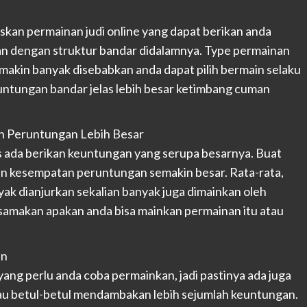
tuskan permainan judi online yang dapat berikan anda
n dengan struktur bandar didalamnya. Type permainan
makin banyak disebabkan anda dapat pilih bermain selaku
untungan bandar jelas lebih besar ketimbang cuman
n Peruntungan Lebih Besar
 ada berikan keuntungan yang serupa besarnya. Buat
an kesempatan peruntungan semakin besar. Rata-rata,
ak dianjurkan sekalian banyak juga dimainkan oleh
isamakan apakan anda bisa mainkan permainan itu atau
an
yang perlu anda coba permainkan, jadi pastinya ada juga
au betul-betul mendambakan lebih sejumlah keuntungan.