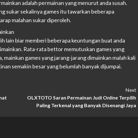
rmainkan adalah permainan yang menurut anda susah.
ng sukar sekalinya games itu tawarkan beberapa
arap malahan sukar diperoleh.
ainkan
pilih lain biar memberi beberapa keuntungan buat anda
 dimainkan. Rata-rata bettor memutuskan games yang
a, mainkan games yang jarang-jarang dimainkan malah kali
nan semakin besar yang belumlah banyak dijumpai.
Next
mat
OLXTOTO Saran Permainan Judi Online Terpilih
Paling Terkenal yang Banyak Disenangi Jaya