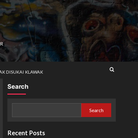
ER
AK DISUKAI KLAWAK
Search
Search
Recent Posts