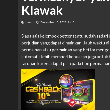
Klawak
mnccn
December 15, 2022
0
Siapa saja kelompok bettor tentu sudah sadari 
perjudian yang dapat dimainkan. Jauh waktu di
permainan atau permainan yang bettor mengen
automatis lebih memberi kepuasan juga untuk 
taruhan karena dapat pilih pada tipe permainan