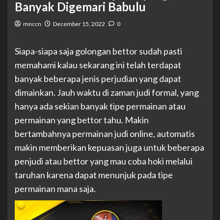
Banyak Digemari Babulu
mnccn
December 15, 2022
0
Siapa-siapa saja golongan bettor sudah pasti
memahami kalau sekarang ini telah terdapat
banyak beberapa jenis perjudian yang dapat
dimainkan. Jauh waktu di zaman judi formal, yang
hanya ada sekian banyak tipe permainan atau
permainan yang bettor tahu. Makin
bertambahnya permainan judi online, automatis
makin memberikan kepuasan juga untuk beberapa
penjudi atau bettor yang mau coba hoki melalui
taruhan karena dapat menunjuk pada tipe
permainan mana saja.