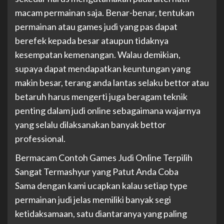
macam permainan saja. Benar-benar, tentukan
permainan atau games judi yang pas dapat
berefek kepada besar ataupun tidaknya
kesempatan kemenangan. Walau demikian,
supaya dapat mendapatkan keuntungan yang
makin besar, terang anda lantas selaku bettor atau
betaruh harus mengerti juga beragam teknik
penting dalam judi online sebagaimana wajarnya
yang selalu dilaksanakan banyak bettor
professional.
Bermacam Contoh Games Judi Online Terpilih
Sangat Termashyur yang Patut Anda Coba
Sama dengan kami ucapkan kalau setiap type
permainan judi jelas memiliki banyak segi
ketidaksamaan, satu diantaranya yang paling