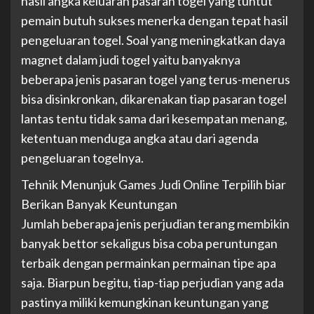
hasil angka keluaran pasaran togel yang tuntut
pemain butuh sukses menerka dengan tepat hasil
pengeluaran togel. Soal yang meningkatkan daya
magnet dalam judi togel yaitu banyaknya
beberapa jenis pasaran togel yang terus-menerus
bisa disinkronkan, dikarenakan tiap pasaran togel
lantas tentu tidak sama dari kesempatan menang,
ketentuan menduga angka atau dari agenda
pengeluaran togelnya.
Tehnik Menunjuk Games Judi Online Terpilih biar
Berikan Banyak Keuntungan
Jumlah beberapa jenis perjudian terang membikin
banyak bettor sekaligus bisa coba peruntungan
terbaik dengan permainkan permainan tipe apa
saja. Biarpun begitu, tiap-tiap perjudian yang ada
pastinya miliki kemungkinan keuntungan yang