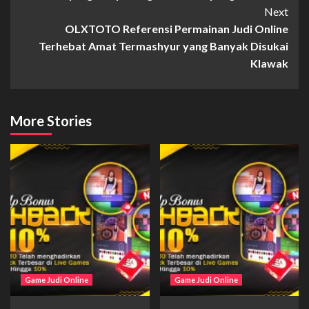
Next
OLXTOTO Referensi Permainan Judi Online
Terhebat Amat Termashyur yang Banyak Disukai
Klawak
More Stories
Game Judi Online
Game Judi Online