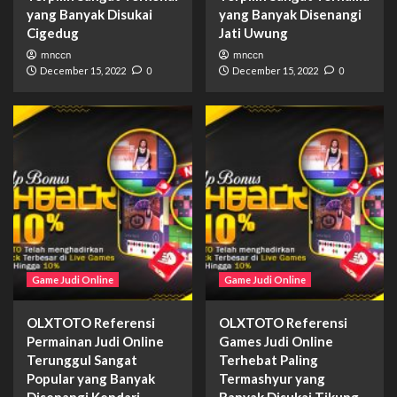
yang Banyak Disukai
yang Banyak Disenangi
Cigedug
Jati Uwung
mnccn
mnccn
December 15, 2022
0
December 15, 2022
0
Game Judi Online
Game Judi Online
OLXTOTO Referensi
OLXTOTO Referensi
Permainan Judi Online
Games Judi Online
Terunggul Sangat
Terhebat Paling
Popular yang Banyak
Termashyur yang