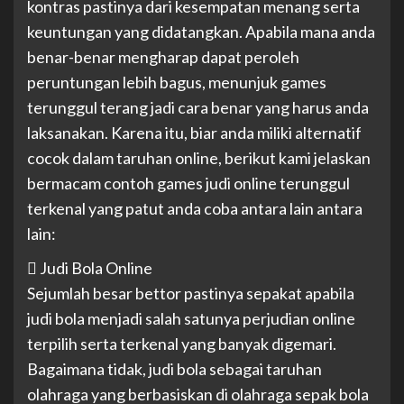
kontras pastinya dari kesempatan menang serta
keuntungan yang didatangkan. Apabila mana anda
benar-benar mengharap dapat peroleh
peruntungan lebih bagus, menunjuk games
terunggul terang jadi cara benar yang harus anda
laksanakan. Karena itu, biar anda miliki alternatif
cocok dalam taruhan online, berikut kami jelaskan
bermacam contoh games judi online terunggul
terkenal yang patut anda coba antara lain antara
lain:
 Judi Bola Online
Sejumlah besar bettor pastinya sepakat apabila
judi bola menjadi salah satunya perjudian online
terpilih serta terkenal yang banyak digemari.
Bagaimana tidak, judi bola sebagai taruhan
olahraga yang berbasiskan di olahraga sepak bola