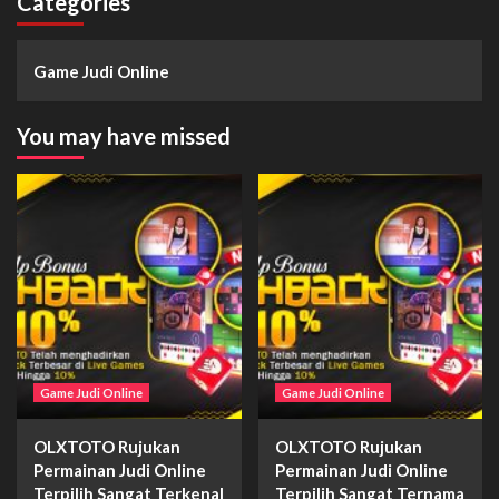
Categories
Game Judi Online
You may have missed
Game Judi Online
Game Judi Online
OLXTOTO Rujukan
OLXTOTO Rujukan
Permainan Judi Online
Permainan Judi Online
Terpilih Sangat Terkenal
Terpilih Sangat Ternama