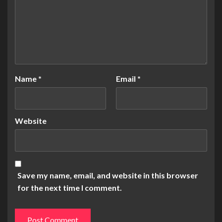
Name
*
Email
*
Website
Save my name, email, and website in this browser
for the next time I comment.