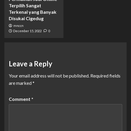
Terpilih Sangat
Terkenal yang Banyak
Disukai Cigedug
mnccn
December 15, 2022
0
Leave a Reply
Your email address will not be published.
Required fields
are marked
*
Comment
*